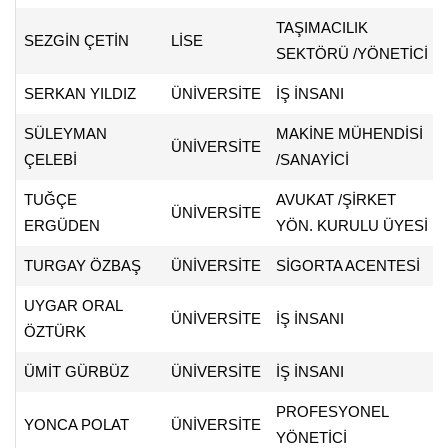
TAŞIMACILIK
SEZGİN ÇETİN
LİSE
SEKTÖRÜ /YÖNETİCİ
SERKAN YILDIZ
ÜNİVERSİTE
İŞ İNSANI
SÜLEYMAN
MAKİNE MÜHENDİSİ
ÜNİVERSİTE
ÇELEBİ
/SANAYİCİ
TUĞÇE
AVUKAT /ŞİRKET
ÜNİVERSİTE
ERGÜDEN
YÖN. KURULU ÜYESİ
TURGAY ÖZBAŞ
ÜNİVERSİTE
SİGORTA ACENTESİ
UYGAR ORAL
ÜNİVERSİTE
İŞ İNSANI
ÖZTÜRK
ÜMİT GÜRBÜZ
ÜNİVERSİTE
İŞ İNSANI
PROFESYONEL
YONCA POLAT
ÜNİVERSİTE
YÖNETİCİ