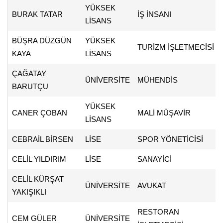
YÜKSEK
BURAK TATAR
İŞ İNSANI
LİSANS
BÜŞRA DÜZGÜN
YÜKSEK
TURİZM İŞLETMECİSİ
KAYA
LİSANS
ÇAĞATAY
ÜNİVERSİTE
MÜHENDİS
BARUTÇU
YÜKSEK
CANER ÇOBAN
MALİ MÜŞAVİR
LİSANS
CEBRAİL BİRSEN
LİSE
SPOR YÖNETİCİSİ
CELİL YILDIRIM
LİSE
SANAYİCİ
CELİL KÜRŞAT
ÜNİVERSİTE
AVUKAT
YAKIŞIKLI
RESTORAN
CEM GÜLER
ÜNİVERSİTE