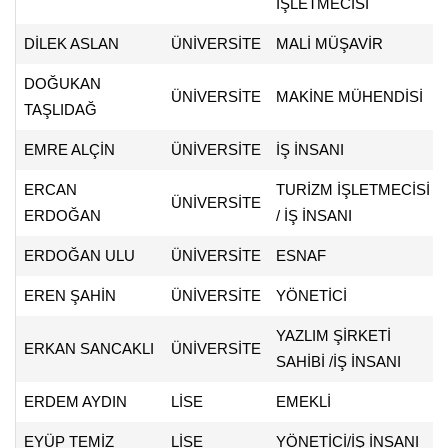
İŞLETMECİSİ
DİLEK ASLAN
ÜNİVERSİTE
MALİ MÜŞAVİR
DOĞUKAN
ÜNİVERSİTE
MAKİNE MÜHENDİSİ
TAŞLIDAĞ
EMRE ALÇİN
ÜNİVERSİTE
İŞ İNSANI
ERCAN
TURİZM İŞLETMECİSİ
ÜNİVERSİTE
ERDOĞAN
/ İŞ İNSANI
ERDOĞAN ULU
ÜNİVERSİTE
ESNAF
EREN ŞAHİN
ÜNİVERSİTE
YÖNETİCİ
YAZLIM ŞİRKETİ
ERKAN SANCAKLI
ÜNİVERSİTE
SAHİBİ /İŞ İNSANI
ERDEM AYDIN
LİSE
EMEKLİ
EYÜP TEMİZ
LİSE
YÖNETİCİ/İŞ İNSANI