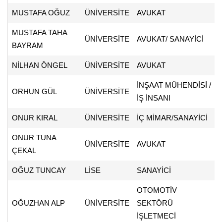
MUSTAFA OĞUZ
ÜNİVERSİTE
AVUKAT
MUSTAFA TAHA
ÜNİVERSİTE
AVUKAT/ SANAYİCİ
BAYRAM
NİLHAN ÖNGEL
ÜNİVERSİTE
AVUKAT
İNŞAAT MÜHENDİSİ /
ORHUN GÜL
ÜNİVERSİTE
İŞ İNSANI
ONUR KIRAL
ÜNİVERSİTE
İÇ MİMAR/SANAYİCİ
ONUR TUNA
ÜNİVERSİTE
AVUKAT
ÇEKAL
OĞUZ TUNCAY
LİSE
SANAYİCİ
OTOMOTİV
OĞUZHAN ALP
ÜNİVERSİTE
SEKTÖRÜ
İŞLETMECİ