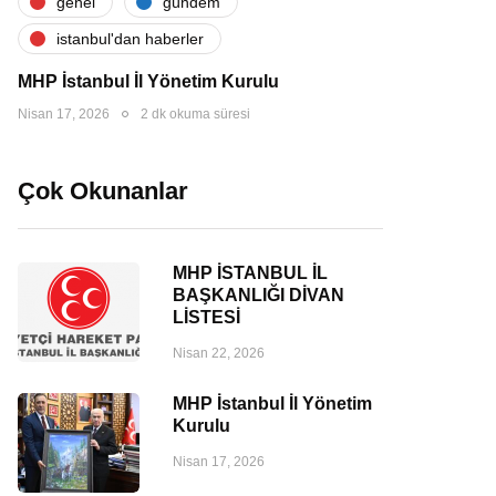
genel
gündem
i̇stanbul'dan haberler
MHP İstanbul İl Yönetim Kurulu
Nisan 17, 2026
2 dk okuma süresi
Çok Okunanlar
MHP İSTANBUL İL
BAŞKANLIĞI DİVAN
LİSTESİ
Nisan 22, 2026
MHP İstanbul İl Yönetim
Kurulu
Nisan 17, 2026