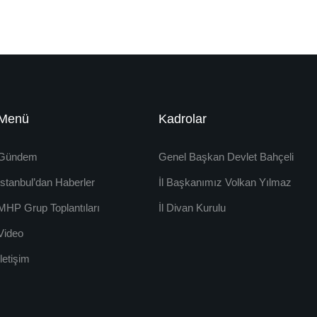
Menü
Kadrolar
Gündem
Genel Başkan Devlet Bahçeli
İstanbul’dan Haberler
İl Başkanımız Volkan Yılmaz
MHP Grup Toplantıları
İl Divan Kurulu
Video
İletişim