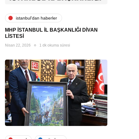
i̇stanbul'dan haberler
MHP İSTANBUL İL BAŞKANLIĞI DİVAN
LİSTESİ
Nisan 22, 2026
1 dk okuma süresi