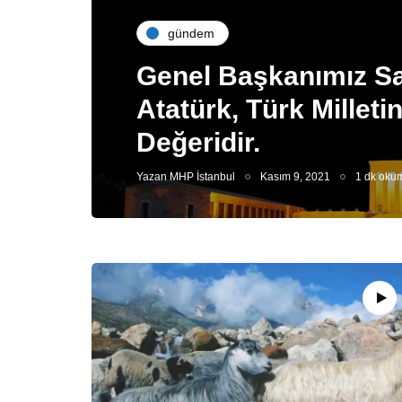
gündem
Genel Başkanımız Say
Atatürk, Türk Milletin
Değeridir.
Yazan
MHP İstanbul
Kasım 9, 2021
1 dk oku