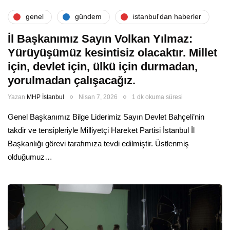
genel
gündem
i̇stanbul'dan haberler
İl Başkanımız Sayın Volkan Yılmaz:
Yürüyüşümüz kesintisiz olacaktır. Millet
için, devlet için, ülkü için durmadan,
yorulmadan çalışacağız.
Yazan
MHP İstanbul
Nisan 7, 2026
1 dk okuma süresi
Genel Başkanımız Bilge Liderimiz Sayın Devlet Bahçeli’nin
takdir ve tensipleriyle Milliyetçi Hareket Partisi İstanbul İl
Başkanlığı görevi tarafımıza tevdi edilmiştir. Üstlenmiş
olduğumuz…