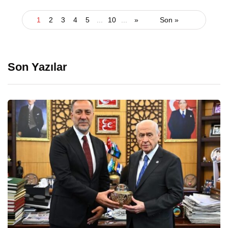
1
2
3
4
5
...
10
...
»
Son »
Son Yazılar