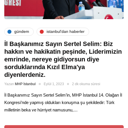
gündem
i̇stanbul'dan haberler
İl Başkanımız Sayın Sertel Selim: Biz
hakkın ve hakikatin peşinde, Liderimizin
emrinde, nereye gidiyorsun diye
sorduklarında Kızıl Elma'ya
diyenlerdeniz.
Yazan
MHP İstanbul
Eylül 1, 2023
2 dk okuma süresi
İl Başkanımız Sayın Sertel Selim’in, MHP İstanbul 14. Olağan İl
Kongresi’nde yapmış oldukları konuşma şu şekildedir: Türk
milletinin beka ve hürriyet namusunu,…