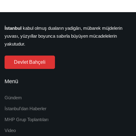
İstanbul
kabul olmuş duaların yadigârı, mübarek müjdelerin
yuvası, yüzyıllar boyunca sabırla büyüyen mücadelelerin
yakutudur.
Devlet Bahçeli
Menü
Gündem
İstanbul’dan Haberler
MHP Grup Toplantıları
Video