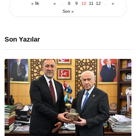
« İlk
«
...
8
9
10
11
12
...
»
Son »
Son Yazılar