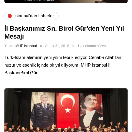
i̇stanbul'dan haberler
İl Başkanımız Sn. Birol Gür'den Yeni Yıl
Mesajı
Yazan
MHP İstanbul
Aralık 31, 2018
1 dk okuma süresi
Türk-İslam aleminin yeni yılını tebrik ediyor, Cenab-ı Allah’tan
huzur ve esenlik içinde bir yıl diliyorum. MHP İstanbul İl
BaşkanıBirol Gür