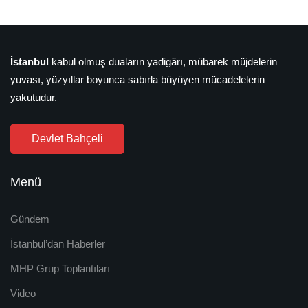
İstanbul
kabul olmuş duaların yadigârı, mübarek müjdelerin
yuvası, yüzyıllar boyunca sabırla büyüyen mücadelelerin
yakutudur.
Devlet Bahçeli
Menü
Gündem
İstanbul’dan Haberler
MHP Grup Toplantıları
Video