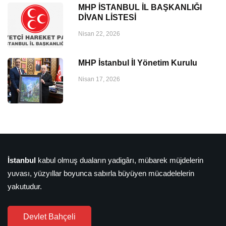
MHP İSTANBUL İL BAŞKANLIĞI
DİVAN LİSTESİ
Nisan 22, 2026
MHP İstanbul İl Yönetim Kurulu
Nisan 17, 2026
İstanbul
kabul olmuş duaların yadigârı, mübarek müjdelerin
yuvası, yüzyıllar boyunca sabırla büyüyen mücadelelerin
yakutudur.
Devlet Bahçeli