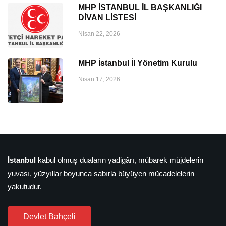
MHP İSTANBUL İL BAŞKANLIĞI
DİVAN LİSTESİ
Nisan 22, 2026
MHP İstanbul İl Yönetim Kurulu
Nisan 17, 2026
İstanbul
kabul olmuş duaların yadigârı, mübarek müjdelerin
yuvası, yüzyıllar boyunca sabırla büyüyen mücadelelerin
yakutudur.
Devlet Bahçeli