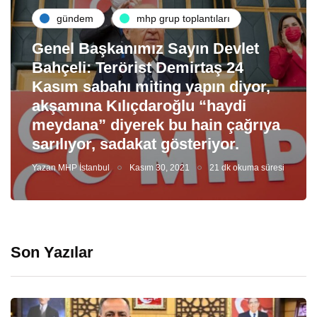
gündem
mhp grup toplantıları
Genel Başkanımız Sayın Devlet
Bahçeli: Terörist Demirtaş 24
Kasım sabahı miting yapın diyor,
akşamına Kılıçdaroğlu “haydi
meydana” diyerek bu hain çağrıya
sarılıyor, sadakat gösteriyor.
Yazan
MHP İstanbul
Kasım 30, 2021
21 dk okuma süresi
Son Yazılar