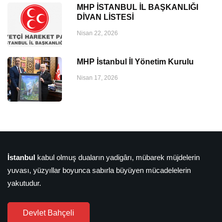
MHP İSTANBUL İL BAŞKANLIĞI
DİVAN LİSTESİ
Nisan 22, 2026
MHP İstanbul İl Yönetim Kurulu
Nisan 17, 2026
İstanbul
kabul olmuş duaların yadigârı, mübarek müjdelerin
yuvası, yüzyıllar boyunca sabırla büyüyen mücadelelerin
yakutudur.
Devlet Bahçeli