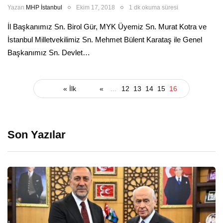
Yazan
MHP İstanbul
Ekim 17, 2018
1 dk okuma süresi
İl Başkanımız Sn. Birol Gür, MYK Üyemiz Sn. Murat Kotra ve
İstanbul Milletvekilimiz Sn. Mehmet Bülent Karataş ile Genel
Başkanımız Sn. Devlet…
« İlk
«
...
12
13
14
15
16
Son Yazılar