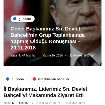
gündem
Genel Başkanımız Sn. Devlet
Bahçeli’nin Grup Toplantısında
Yapmış Olduğu Konuşması –
20.11.2018
Yazan
MHP İstanbul
Kasım 20, 2018
21 dk okuma süresi
gündem
i̇stanbul'dan haberler
İl Başkanımız, Liderimiz Sn. Devlet
Bahçeli'yi Makamında Ziyaret Etti
Yazan
MHP İstanbul
Kasım 13, 2018
1 dk okuma süresi