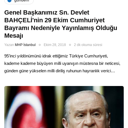
gündem
Genel Başkanımız Sn. Devlet
BAHÇELİ'nin 29 Ekim Cumhuriyet
Bayramı Nedeniyle Yayınlamış Olduğu
Mesajı
Yazan
MHP İstanbul
Ekim 28, 2018
2 dk okuma süresi
95’inci yıldönümünü idrak ettiğimiz Türkiye Cumhuriyeti,
kademe kademe büyüyen milli uyanışın müstesna bir neticesi,
günden güne yükselen milli diriliş ruhunun hayranlık verici…