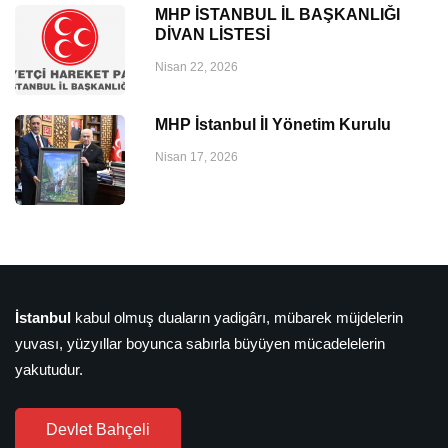
MHP İSTANBUL İL BAŞKANLIĞI
DİVAN LİSTESİ
Nisan 22, 2026
MHP İstanbul İl Yönetim Kurulu
Nisan 17, 2026
İstanbul
kabul olmuş duaların yadigârı, mübarek müjdelerin
yuvası, yüzyıllar boyunca sabırla büyüyen mücadelelerin
yakutudur.
Devlet Bahçeli