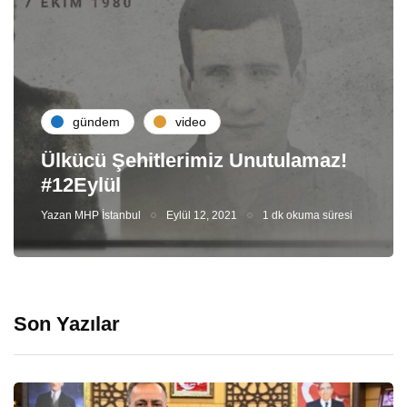
gündem
video
Ülkücü Şehitlerimiz Unutulamaz!
#12Eylül
Yazan
MHP İstanbul
Eylül 12, 2021
1 dk okuma süresi
Son Yazılar