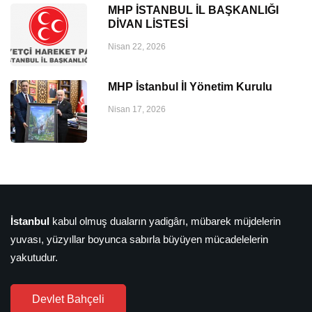
MHP İSTANBUL İL BAŞKANLIĞI
DİVAN LİSTESİ
Nisan 22, 2026
MHP İstanbul İl Yönetim Kurulu
Nisan 17, 2026
İstanbul
kabul olmuş duaların yadigârı, mübarek müjdelerin
yuvası, yüzyıllar boyunca sabırla büyüyen mücadelelerin
yakutudur.
Devlet Bahçeli