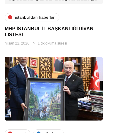
i̇stanbul'dan haberler
MHP İSTANBUL İL BAŞKANLIĞI DİVAN
LİSTESİ
Nisan 22, 2026
1 dk okuma süresi