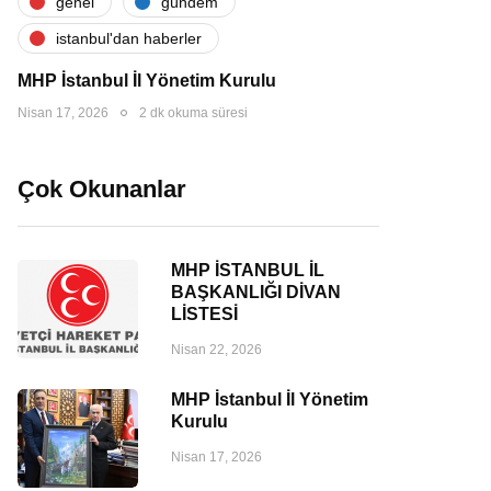
genel
gündem
i̇stanbul'dan haberler
MHP İstanbul İl Yönetim Kurulu
Nisan 17, 2026
2 dk okuma süresi
Çok Okunanlar
MHP İSTANBUL İL
BAŞKANLIĞI DİVAN
LİSTESİ
Nisan 22, 2026
MHP İstanbul İl Yönetim
Kurulu
Nisan 17, 2026