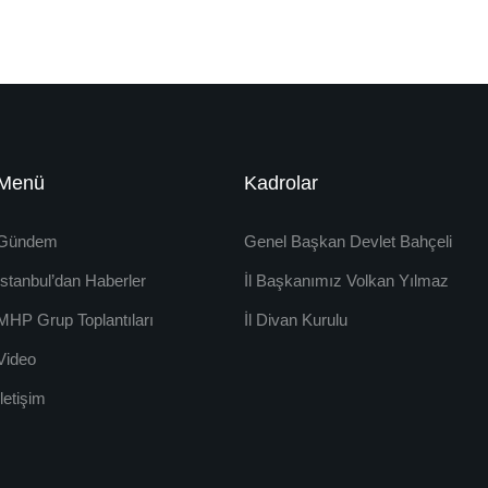
Menü
Kadrolar
Gündem
Genel Başkan Devlet Bahçeli
İstanbul’dan Haberler
İl Başkanımız Volkan Yılmaz
MHP Grup Toplantıları
İl Divan Kurulu
Video
İletişim