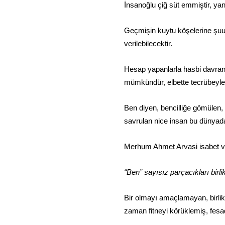
İnsanoğlu çiğ süt emmiştir, yan
Geçmişin kuytu köşelerine şuu
verilebilecektir.
Hesap yapanlarla hasbi davrana
mümkündür, elbette tecrübeyle s
Ben diyen, bencilliğe gömülen
savrulan nice insan bu dünyada
Merhum Ahmet Arvasi isabet ve
“Ben” sayısız parçacıkları bir
Bir olmayı amaçlamayan, birlik
zaman fitneyi körüklemiş, fesa