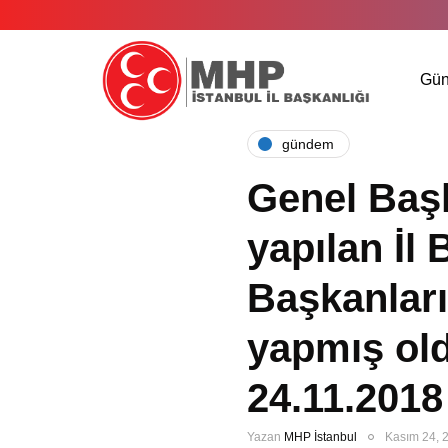
Gü
gündem
Genel Baş
yapılan İl
Başkanları
yapmış ol
24.11.2018
Yazan
MHP İstanbul
Kasım 24, 