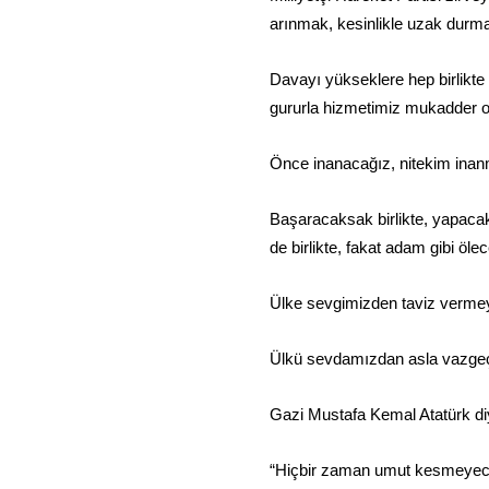
arınmak, kesinlikle uzak durmak
Davayı yükseklere hep birlikte
gururla hizmetimiz mukadder ol
Önce inanacağız, nitekim ina
Başaracaksak birlikte, yapacak
de birlikte, fakat adam gibi ölec
Ülke sevgimizden taviz verme
Ülkü sevdamızdan asla vazge
Gazi Mustafa Kemal Atatürk diy
“Hiçbir zaman umut kesmeyeceğ