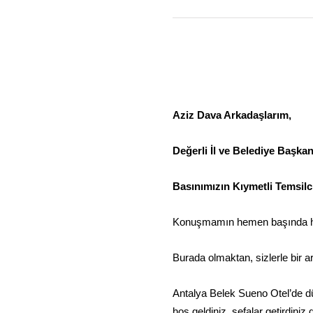
Aziz Dava Arkadaşlarım,
Değerli İl ve Belediye Başkan
Basınımızın Kıymetli Temsilci
Konuşmamın hemen başında hep
Burada olmaktan, sizlerle bir 
Antalya Belek Sueno Otel’de dü
hoş geldiniz, sefalar getirdiniz