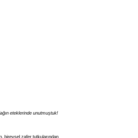
ağın eteklerinde unutmuştuk!
an, bireysel zafer tutkularından