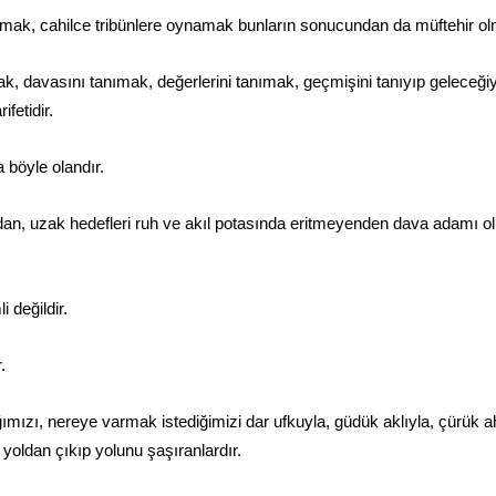
mak, cahilce tribünlere oynamak bunların sonucundan da müftehir olma
k, davasını tanımak, değerlerini tanımak, geçmişini tanıyıp geleceğiyle 
fetidir.
 böyle olandır.
an, uzak hedefleri ruh ve akıl potasında eritmeyenden dava adamı 
 değildir.
.
ımızı, nereye varmak istediğimizi dar ufkuyla, güdük aklıyla, çürük a
yoldan çıkıp yolunu şaşıranlardır.