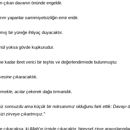
dan çıkan davanın önünde engeldir.
rım yapanlar samimiyetsizliğin emir eridir.
ış bir yüreğe ihtiyaç duyacaktır.
önül yoksa gövde kupkurudur.
 kadar ibret verici bir teşhis ve değerlendirmede bulunmuştu:
rvesine çıkaracaktık.
emekle, acılar çekerek dağa tırmandık.
iz sonsuzdu ama küçük bir noksanımız olduğunu fark ettik: Davayı d
zi zirveye çıkartmışız.”
ye çıkacaksa, ki Allah’ın izniyle çıkacaktır, bireysel zirve arayışlarınd