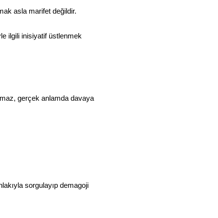
k asla marifet değildir.
ilgili inisiyatif üstlenmek
olmaz, gerçek anlamda davaya
hlakıyla sorgulayıp demagoji