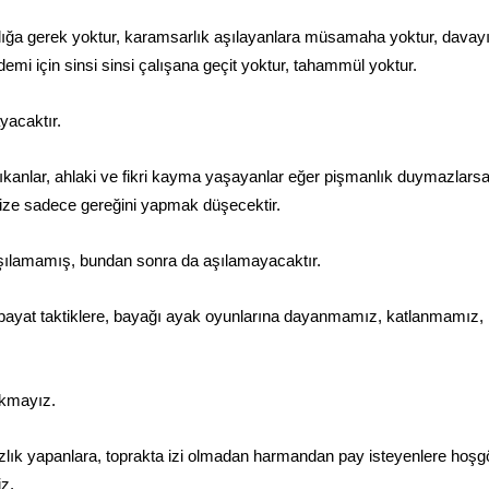
lığa gerek yoktur, karamsarlık aşılayanlara müsamaha yoktur, davay
emi için sinsi sinsi çalışana geçit yoktur, tahammül yoktur.
yacaktır.
ıkanlar, ahlaki ve fikri kayma yaşayanlar eğer pişmanlık duymazlarsa, 
bize sadece gereğini yapmak düşecektir.
r aşılamamış, bundan sonra da aşılamayacaktır.
yat taktiklere, bayağı ayak oyunlarına dayanmamız, katlanmamız, 
akmayız.
azlık yapanlara, toprakta izi olmadan harmandan pay isteyenlere hoş
iz.