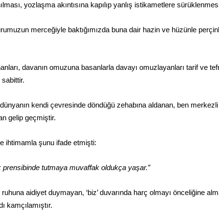
ılması, yozlaşma akıntısına kapılıp yanlış istikametlere sürüklenmesi
rumuzun merceğiyle baktığımızda buna dair hazin ve hüzünle perçinle
nları, davanın omuzuna basanlarla davayı omuzlayanları tarif ve tef
abittir.
, dünyanın kendi çevresinde döndüğü zehabına aldanan, ben merkezli 
n gelip geçmiştir.
 ihtimamla şunu ifade etmişti:
lik prensibinde tutmaya muvaffak oldukça yaşar.”
 ruhuna aidiyet duymayan, ‘biz’ duvarında harç olmayı önceliğine alma
dı kamçılamıştır.