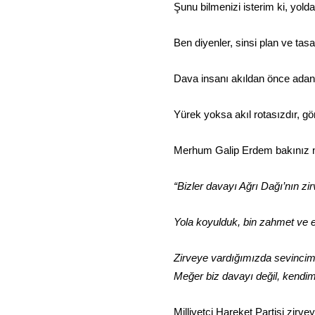
Şunu bilmenizi isterim ki, yol
Ben diyenler, sinsi plan ve tasa
Dava insanı akıldan önce adanm
Yürek yoksa akıl rotasızdır, g
Merhum Galip Erdem bakınız ne
“Bizler davayı Ağrı Dağı’nın zi
Yola koyulduk, bin zahmet ve 
Zirveye vardığımızda sevincim
Meğer biz davayı değil, kendimi
Milliyetçi Hareket Partisi zirve