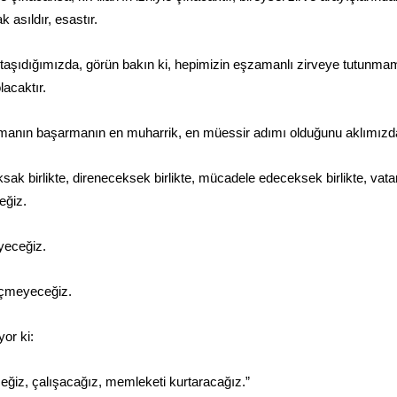
 asıldır, esastır.
 taşıdığımızda, görün bakın ki, hepimizin eşzamanlı zirveye tutunmam
acaktır.
nmanın başarmanın en muharrik, en müessir adımı olduğunu aklımız
sak birlikte, direneceksek birlikte, mücadele edeceksek birlikte, vat
eğiz.
yeceğiz.
çmeyeceğiz.
or ki:
iz, çalışacağız, memleketi kurtaracağız.”