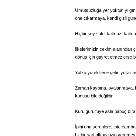
Umutsuzluğa yer yoktur, yılgın
öne çıkarmaya, kendi gizli günd
Hiçbir şey saklı kalmaz, kalma
İlkelerimizin çekim alanından ç
dönüş için gayret etmezlerse 
Yufka yüreklilerle çetin yolla
Zaman kaybına, oyalanmaya, ba
konusu bile değildir.
Kuru gürültüye asla pabuç bır
İpini una serenlere, ipte camb
hiçbir şart altında izin veremey