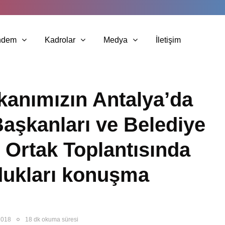
ndem
Kadrolar
Medya
İletişim
kanımızın Antalya’da
 Başkanları ve Belediye
 Ortak Toplantısında
dukları konuşma
2018
18 dk okuma süresi