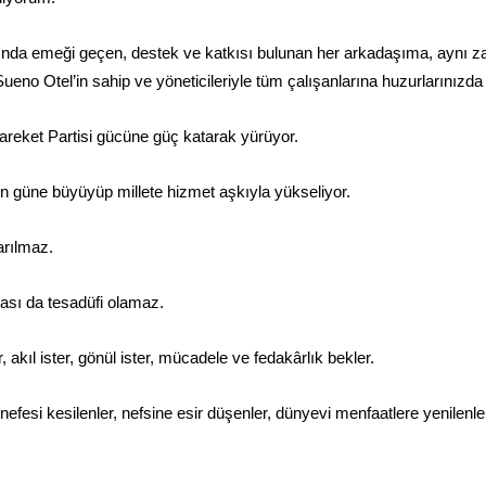
sında emeği geçen, destek ve katkısı bulunan her arkadaşıma, aynı 
 Sueno Otel’in sahip ve yöneticileriyle tüm çalışanlarına huzurlarınızd
 Hareket Partisi gücüne güç katarak yürüyor.
en güne büyüyüp millete hizmet aşkıyla yükseliyor.
arılmaz.
ası da tesadüfi olamaz.
r, akıl ister, gönül ister, mücadele ve fedakârlık bekler.
efesi kesilenler, nefsine esir düşenler, dünyevi menfaatlere yenilenl