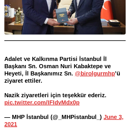
Adalet ve Kalkınma Partisi İstanbul İl
Başkanı Sn. Osman Nuri Kabaktepe ve
Heyeti, İl Başkanımız Sn.
@birolgurmhp
’ü
ziyaret ettiler.
Nazik ziyaretleri için teşekkür ederiz.
pic.twitter.com/IFIdvMdx0p
— MHP İstanbul (@_MHPistanbul_)
June 3,
2021