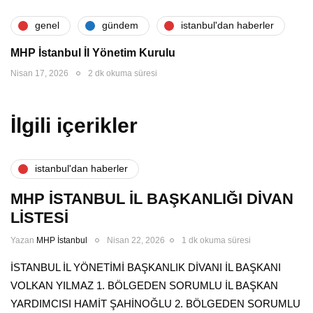
genel
gündem
i̇stanbul'dan haberler
MHP İstanbul İl Yönetim Kurulu
Nisan 17, 2026
2 dk okuma süresi
İlgili içerikler
i̇stanbul'dan haberler
MHP İSTANBUL İL BAŞKANLIĞI DİVAN
LİSTESİ
Yazan
MHP İstanbul
Nisan 22, 2026
1 dk okuma süresi
İSTANBUL İL YÖNETİMİ BAŞKANLIK DİVANI İL BAŞKANI
VOLKAN YILMAZ 1. BÖLGEDEN SORUMLU İL BAŞKAN
YARDIMCISI HAMİT ŞAHİNOĞLU 2. BÖLGEDEN SORUMLU