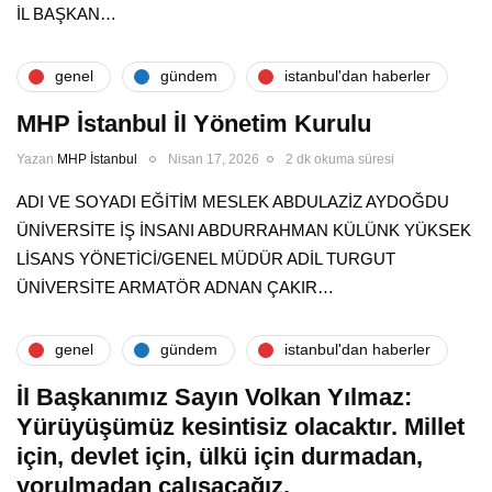
İL BAŞKAN…
genel
gündem
i̇stanbul'dan haberler
MHP İstanbul İl Yönetim Kurulu
Yazan
MHP İstanbul
Nisan 17, 2026
2 dk okuma süresi
ADI VE SOYADI EĞİTİM MESLEK ABDULAZİZ AYDOĞDU
ÜNİVERSİTE İŞ İNSANI ABDURRAHMAN KÜLÜNK YÜKSEK
LİSANS YÖNETİCİ/GENEL MÜDÜR ADİL TURGUT
ÜNİVERSİTE ARMATÖR ADNAN ÇAKIR…
genel
gündem
i̇stanbul'dan haberler
İl Başkanımız Sayın Volkan Yılmaz:
Yürüyüşümüz kesintisiz olacaktır. Millet
için, devlet için, ülkü için durmadan,
yorulmadan çalışacağız.