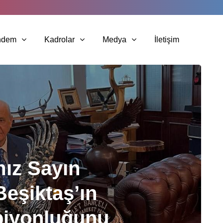
ndem
Kadrolar
Medya
İletişim
ız Sayın
Beşiktaş’ın
piyonluğunu