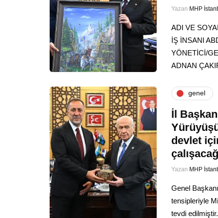
Yazan
MHP İstan
ADI VE SOYA
İŞ İNSANI 
YÖNETİCİ/G
ADNAN ÇAK
genel
İl Başkan
Yürüyüşüm
devlet iç
çalışacağ
Yazan
MHP İstan
Genel Başkanım
tensipleriyle M
tevdi edilmişt