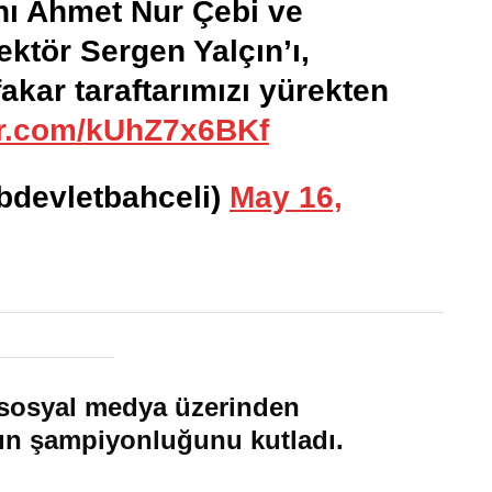
nı Ahmet Nur Çebi ve
ektör Sergen Yalçın’ı,
fakar taraftarımızı yürekten
ter.com/kUhZ7x6BKf
bdevletbahceli)
May 16,
 sosyal medya üzerinden
ş’ın şampiyonluğunu kutladı.