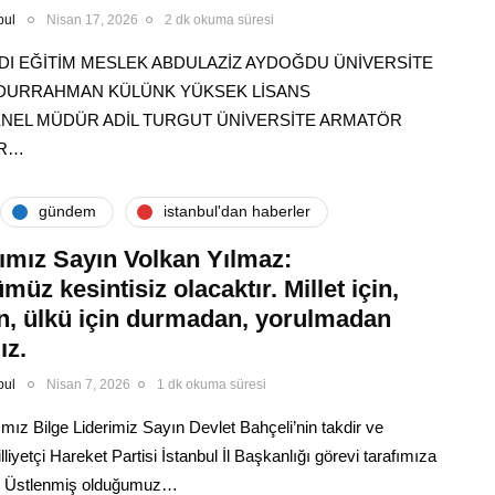
bul
Nisan 17, 2026
2 dk okuma süresi
DI EĞİTİM MESLEK ABDULAZİZ AYDOĞDU ÜNİVERSİTE
ABDURRAHMAN KÜLÜNK YÜKSEK LİSANS
ENEL MÜDÜR ADİL TURGUT ÜNİVERSİTE ARMATÖR
IR…
gündem
i̇stanbul'dan haberler
ımız Sayın Volkan Yılmaz:
üz kesintisiz olacaktır. Millet için,
in, ülkü için durmadan, yorulmadan
ız.
bul
Nisan 7, 2026
1 dk okuma süresi
ız Bilge Liderimiz Sayın Devlet Bahçeli’nin takdir ve
illiyetçi Hareket Partisi İstanbul İl Başkanlığı görevi tarafımıza
ir. Üstlenmiş olduğumuz…