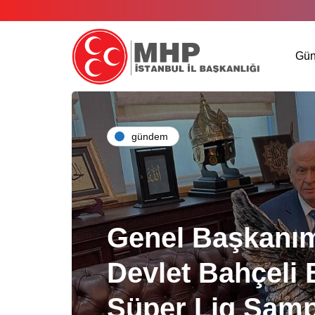
Gü
gündem
Genel Başkanım
Devlet Bahçeli 
Süper Lig Şam