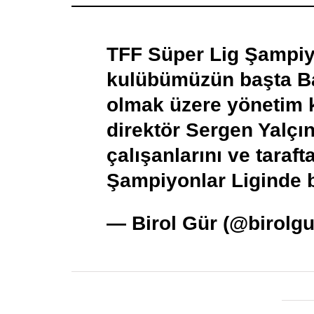
TFF Süper Lig Şampi
kulübümüzün başta B
olmak üzere yönetim k
direktör Sergen Yalçın
çalışanlarını ve tarafta
Şampiyonlar Liginde b
— Birol Gür (@birolg