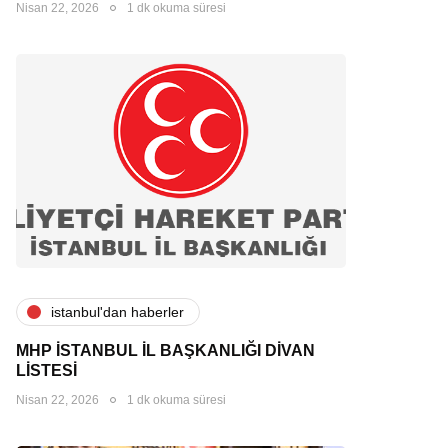
Nisan 22, 2026
1 dk okuma süresi
i̇stanbul'dan haberler
MHP İSTANBUL İL BAŞKANLIĞI DİVAN
LİSTESİ
Nisan 22, 2026
1 dk okuma süresi