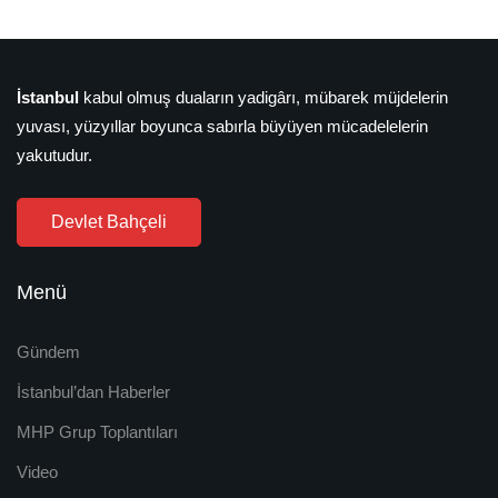
İstanbul
kabul olmuş duaların yadigârı, mübarek müjdelerin
yuvası, yüzyıllar boyunca sabırla büyüyen mücadelelerin
yakutudur.
Devlet Bahçeli
Menü
Gündem
İstanbul’dan Haberler
MHP Grup Toplantıları
Video