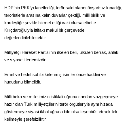
HDP’nin PKK’yı lanetlediği, terör saldırılarını önşartsız kınadığı,
teröristlerle arasına kalın duvarlar çektiği, milli birlik ve
kardeşliğe şevkle hizmet ettiği vaki olursa elbette
Kılıçdaroğlu’yla ittifakı makul bir çerçevede
değerlendirilebilecektir.
Milliyetçi Hareket Partisi’nin ilkeleri belli, ülküleri berrak, ahlakı
ve siyaseti tertemizdir.
Emel ve hedef sahibi kirlenmiş isimler önce haddini ve
hududunu bilmelidir.
Milli beka ve milletimizin istiklali uğruna candan vazgeçmeye
hazır olan Türk milliyetçilerini terör örgütleriyle aynı hizada
göstermeye siyasi ikbal uğruna bile olsa teşebbüs etmek tek
kelimeyle şerefsizliktir.