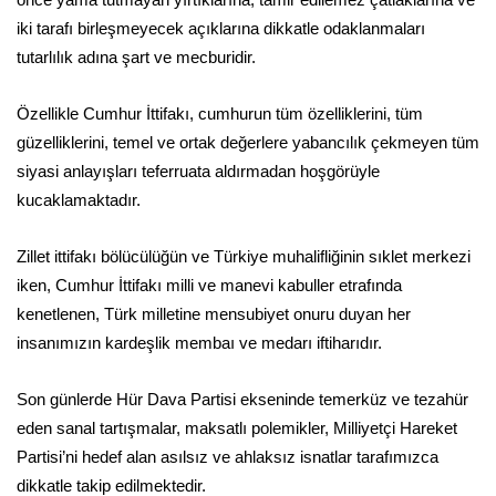
iki tarafı birleşmeyecek açıklarına dikkatle odaklanmaları
tutarlılık adına şart ve mecburidir.
Özellikle Cumhur İttifakı, cumhurun tüm özelliklerini, tüm
güzelliklerini, temel ve ortak değerlere yabancılık çekmeyen tüm
siyasi anlayışları teferruata aldırmadan hoşgörüyle
kucaklamaktadır.
Zillet ittifakı bölücülüğün ve Türkiye muhalifliğinin sıklet merkezi
iken, Cumhur İttifakı milli ve manevi kabuller etrafında
kenetlenen, Türk milletine mensubiyet onuru duyan her
insanımızın kardeşlik membaı ve medarı iftiharıdır.
Son günlerde Hür Dava Partisi ekseninde temerküz ve tezahür
eden sanal tartışmalar, maksatlı polemikler, Milliyetçi Hareket
Partisi’ni hedef alan asılsız ve ahlaksız isnatlar tarafımızca
dikkatle takip edilmektedir.