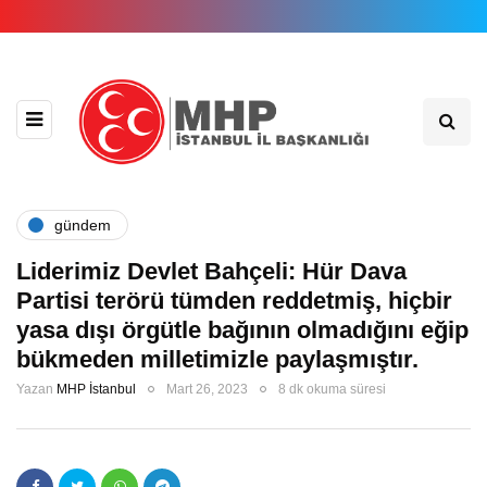
gündem
Liderimiz Devlet Bahçeli: Hür Dava
Partisi terörü tümden reddetmiş, hiçbir
yasa dışı örgütle bağının olmadığını eğip
bükmeden milletimizle paylaşmıştır.
Yazan
MHP İstanbul
Mart 26, 2023
8 dk okuma süresi