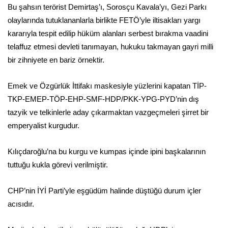
Bu şahsın terörist Demirtaş’ı, Sorosçu Kavala’yı, Gezi Parkı
olaylarında tutuklananlarla birlikte FETÖ’yle iltisakları yargı
kararıyla tespit edilip hüküm alanları serbest bırakma vaadini
telaffuz etmesi devleti tanımayan, hukuku takmayan gayri milli
bir zihniyete en bariz örnektir.
Emek ve Özgürlük İttifakı maskesiyle yüzlerini kapatan TİP-
TKP-EMEP-TÖP-EHP-SMF-HDP/PKK-YPG-PYD’nin dış
tazyik ve telkinlerle aday çıkarmaktan vazgeçmeleri şirret bir
emperyalist kurgudur.
Kılıçdaroğlu’na bu kurgu ve kumpas içinde ipini başkalarının
tuttuğu kukla görevi verilmiştir.
CHP’nin İYİ Parti’yle eşgüdüm halinde düştüğü durum içler
acısıdır.