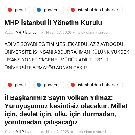
genel
gündem
i̇stanbul'dan haberler
MHP İstanbul İl Yönetim Kurulu
Yazan
MHP İstanbul
Nisan 17, 2026
2 dk okuma süresi
ADI VE SOYADI EĞİTİM MESLEK ABDULAZİZ AYDOĞDU
ÜNİVERSİTE İŞ İNSANI ABDURRAHMAN KÜLÜNK YÜKSEK
LİSANS YÖNETİCİ/GENEL MÜDÜR ADİL TURGUT
ÜNİVERSİTE ARMATÖR ADNAN ÇAKIR…
genel
gündem
i̇stanbul'dan haberler
İl Başkanımız Sayın Volkan Yılmaz:
Yürüyüşümüz kesintisiz olacaktır. Millet
için, devlet için, ülkü için durmadan,
yorulmadan çalışacağız.
Yazan
MHP İstanbul
Nisan 7, 2026
1 dk okuma süresi