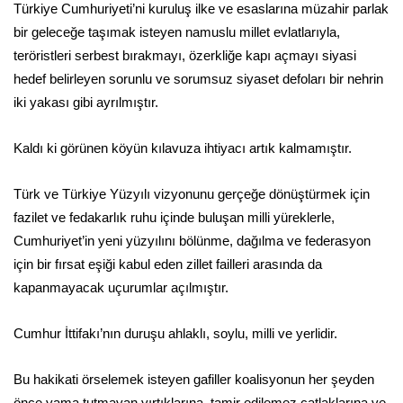
Türkiye Cumhuriyeti’ni kuruluş ilke ve esaslarına müzahir parlak
bir geleceğe taşımak isteyen namuslu millet evlatlarıyla,
teröristleri serbest bırakmayı, özerkliğe kapı açmayı siyasi
hedef belirleyen sorunlu ve sorumsuz siyaset defoları bir nehrin
iki yakası gibi ayrılmıştır.
Kaldı ki görünen köyün kılavuza ihtiyacı artık kalmamıştır.
Türk ve Türkiye Yüzyılı vizyonunu gerçeğe dönüştürmek için
fazilet ve fedakarlık ruhu içinde buluşan milli yüreklerle,
Cumhuriyet’in yeni yüzyılını bölünme, dağılma ve federasyon
için bir fırsat eşiği kabul eden zillet failleri arasında da
kapanmayacak uçurumlar açılmıştır.
Cumhur İttifakı’nın duruşu ahlaklı, soylu, milli ve yerlidir.
Bu hakikati örselemek isteyen gafiller koalisyonun her şeyden
önce yama tutmayan yırtıklarına, tamir edilemez çatlaklarına ve