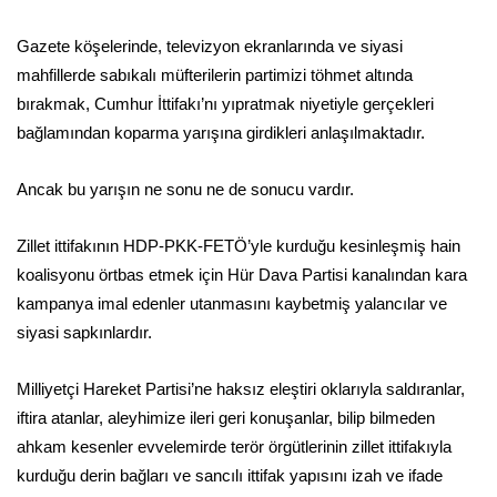
Gazete köşelerinde, televizyon ekranlarında ve siyasi
mahfillerde sabıkalı müfterilerin partimizi töhmet altında
bırakmak, Cumhur İttifakı’nı yıpratmak niyetiyle gerçekleri
bağlamından koparma yarışına girdikleri anlaşılmaktadır.
Ancak bu yarışın ne sonu ne de sonucu vardır.
Zillet ittifakının HDP-PKK-FETÖ’yle kurduğu kesinleşmiş hain
koalisyonu örtbas etmek için Hür Dava Partisi kanalından kara
kampanya imal edenler utanmasını kaybetmiş yalancılar ve
siyasi sapkınlardır.
Milliyetçi Hareket Partisi’ne haksız eleştiri oklarıyla saldıranlar,
iftira atanlar, aleyhimize ileri geri konuşanlar, bilip bilmeden
ahkam kesenler evvelemirde terör örgütlerinin zillet ittifakıyla
kurduğu derin bağları ve sancılı ittifak yapısını izah ve ifade