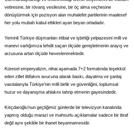
vetiresine, bir rövanş vesilesine, bir öç alma veçhesine
dönüştürmek için pozisyon alan muhalefet partilerinin maalesef
her yolu mubah kabul ettikleri ayan beyan ortadadır.
Yeminli Türkiye düşmanları irtibat ve işbirliği yelpazesini milli ve
manevi varlığımıza tehdit saçan ölçüde genişletmenin arayış ve
arzusuna artan ölçüde heveslenmektedir.
Küresel emperyalizm, nihai aşamada 7+2 formatında teşekkül
eden zillet ittifakını avucuna alarak baskı, dayatma ve şantaj
vasıtalarıyla Türkiye’nin milli birlik ve güvenliğini, toplumsal
huzur ve dayanışma ahlakını tahrip etmenin gayesindedir.
Kılıçdaroğlu’nun geçtiğimiz günlerde bir televizyon kanalında
yapmış olduğu marazi ve mahsurlu açıklamalar sadece bir itiraf
değil aynı şekilde bir ihanet beyannamesidir.