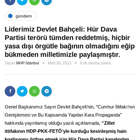
gündem
Liderimiz Devlet Bahçeli: Hür Dava
Partisi terörü tümden reddetmiş, hiçbir
yasa dışı örgütle bağının olmadığını eğip
bükmeden milletimizle paylaşmıştır.
Yazan
MHP İstanbul
Mart 26, 2023
8 dk okuma süresi
Genel Başkanımız Sayın Devlet Bahçeli’nin, “Cumhur İttifakı’nın
Genişlemesi ve Bu Kapsamda Yapılan Kara Propaganda”
hakkında yayınlamış olduğu yazılı açıklamada,
“Zillet
ittifakının HDP-PKK-FETÖ’yle kurduğu kesinleşmiş hain
koalisyonu örtbas etmek için Hür Dava Partisi kanalından