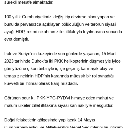
sürekli mesafe almaktadır.
100 yıllık Cumhuriyetimizi değiştirip devirme planı yapan ve
bunu da pervasızca açıklayan bölücülüğün ve terörün siyasi
ayağı HDP, resmi nikahının zillet ittifakıyla kıyılmasına sonunda
evet demiştir.
Irak ve Suriye’nin kuzeyinde son günlerde yaşanan, 15 Mart
2023 tarihinde Duhok’ta iki PKK helikopterinin düşmesiyle iyice
gün yüzüne çıkan birbiriyle iç içe geçmiş karmaşık olay ve
temas zincirinin HDP’nin kararında müessir bir rol oynadığı
kuvvetli bir ihtimal olarak karşımızdadır.
Görünen odur ki, PKK-YPG-PYD’yi himaye eden mahut ve
malum ülkeler zillet ittifakına siyasi kan nakliyle meşguldür.
Doğal felaketlerin gölgesinde yapılacak 14 Mayıs
Cumhurbaşkanlığı ve Milletvekilliği Genel Seçimlerini bir intikam