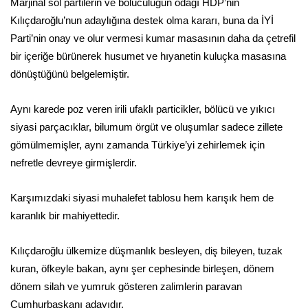
Marjinal sol partilerin ve bölücülüğün odağı HDP’nin
Kılıçdaroğlu’nun adaylığına destek olma kararı, buna da İYİ
Parti’nin onay ve olur vermesi kumar masasının daha da çetrefil
bir içeriğe bürünerek husumet ve hıyanetin kuluçka masasına
dönüştüğünü belgelemiştir.
Aynı karede poz veren irili ufaklı particikler, bölücü ve yıkıcı
siyasi parçacıklar, bilumum örgüt ve oluşumlar sadece zillete
gömülmemişler, aynı zamanda Türkiye’yi zehirlemek için
nefretle devreye girmişlerdir.
Karşımızdaki siyasi muhalefet tablosu hem karışık hem de
karanlık bir mahiyettedir.
Kılıçdaroğlu ülkemize düşmanlık besleyen, diş bileyen, tuzak
kuran, öfkeyle bakan, aynı şer cephesinde birleşen, dönem
dönem silah ve yumruk gösteren zalimlerin paravan
Cumhurbaşkanı adayıdır.