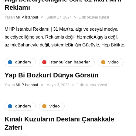
Reklamı
Yazan
MHP İstanbul
Şubat 17, 2024
1 dk okuma süresi
MHP İstanbul Reklamı | 31 Mart’ta, algı ve sosyal medya
belediyeciliğine son. Reklamla değil, hizmetleAlgıyla değil,
azimleBahaneyle değil, sistemleBirliğin Gücüyle, Hep Birlikte.
gündem
i̇stanbul'dan haberler
video
Yap Bi Bozkurt Dünya Görsün
Yazan
MHP İstanbul
Mayıs 3, 2023
1 dk okuma süresi
gündem
video
Kınalı Kuzuların Destanı Çanakkale
Zaferi