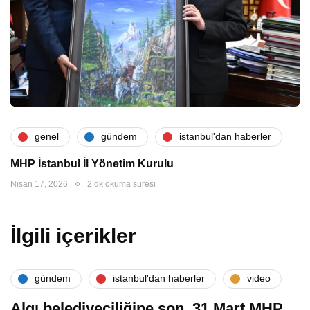
genel
gündem
i̇stanbul'dan haberler
MHP İstanbul İl Yönetim Kurulu
Nisan 17, 2026
2 dk okuma süresi
İlgili içerikler
gündem
i̇stanbul'dan haberler
video
Algı belediyeciliğine son. 31 Mart MHP