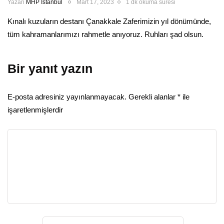
Yazan
MHP İstanbul
Mart 17, 2023
1 dk okuma süresi
Kınalı kuzuların destanı Çanakkale Zaferimizin yıl dönümünde,
tüm kahramanlarımızı rahmetle anıyoruz. Ruhları şad olsun.
Bir yanıt yazın
E-posta adresiniz yayınlanmayacak.
Gerekli alanlar
*
ile
işaretlenmişlerdir