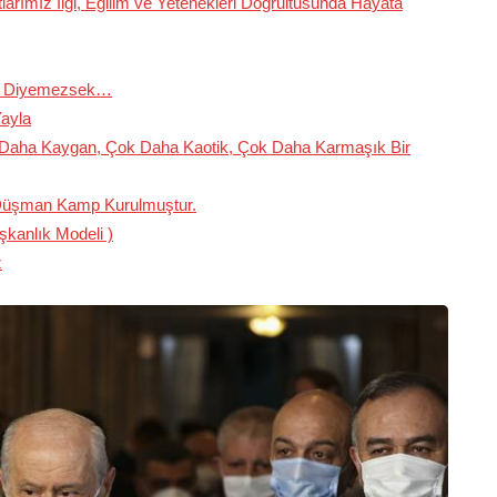
larımız İlgi, Eğilim ve Yetenekleri Doğrultusunda Hayata
er Diyemezsek…
ayla
k Daha Kaygan, Çok Daha Kaotik, Çok Daha Karmaşık Bir
r Düşman Kamp Kurulmuştur.
kanlık Modeli )
z