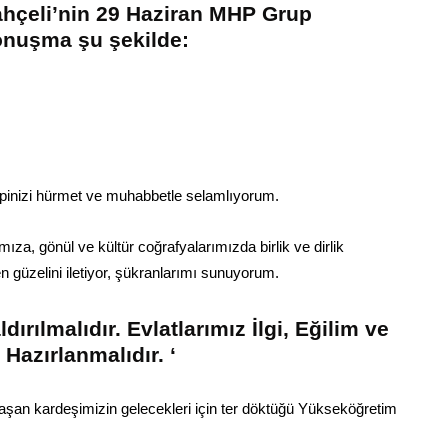
hçeli’nin 29 Haziran MHP Grup
konuşma şu şekilde:
hepinizi hürmet ve muhabbetle selamlıyorum.
ıza, gönül ve kültür coğrafyalarımızda birlik ve dirlik
 güzelini iletiyor, şükranlarımı sunuyorum.
ırılmalıdır. Evlatlarımız İlgi, Eğilim ve
Hazırlanmalıdır. ‘
laşan kardeşimizin gelecekleri için ter döktüğü Yükseköğretim