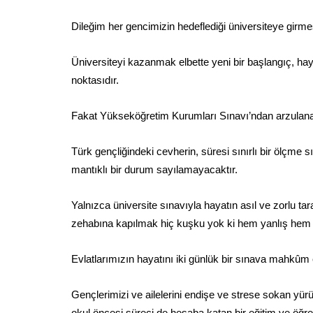
Dileğim her gencimizin hedeflediği üniversiteye girmes
Üniversiteyi kazanmak elbette yeni bir başlangıç, hay
noktasıdır.
Fakat Yükseköğretim Kurumları Sınavı’ndan arzulan
Türk gençliğindeki cevherin, süresi sınırlı bir ölçme
mantıklı bir durum sayılamayacaktır.
Yalnızca üniversite sınavıyla hayatın asıl ve zorlu t
zehabına kapılmak hiç kuşku yok ki hem yanlış hem d
Evlatlarımızın hayatını iki günlük bir sınava mahkûm e
Gençlerimizi ve ailelerini endişe ve strese sokan yür
okul öncesi süreci de hesaba katan bir eğitim ve öğre