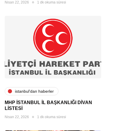
Nisan 22, 2026
1 dk okuma süresi
i̇stanbul'dan haberler
MHP İSTANBUL İL BAŞKANLIĞI DİVAN
LİSTESİ
Nisan 22, 2026
1 dk okuma süresi