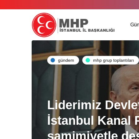
Gü
gündem
mhp grup toplantıları
Liderimiz Devle
İstanbul Kanal 
samimiyetle des