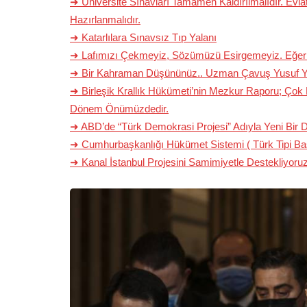
➜ Üniversite Sınavları Tamamen Kaldırılmalıdır. Evlat
Hazırlanmalıdır.
➜ Katarlılara Sınavsız Tıp Yalanı
➜ Lafımızı Çekmeyiz, Sözümüzü Esirgemeyiz. Eğ
➜ Bir Kahraman Düşününüz.. Uzman Çavuş Yusuf Y
➜ Birleşik Krallık Hükümeti’nin Mezkur Raporu; Ço
Dönem Önümüzdedir.
➜ ABD’de “Türk Demokrasi Projesi” Adıyla Yeni Bi
➜ Cumhurbaşkanlığı Hükümet Sistemi ( Türk Tipi Baş
➜ Kanal İstanbul Projesini Samimiyetle Destekliyoru