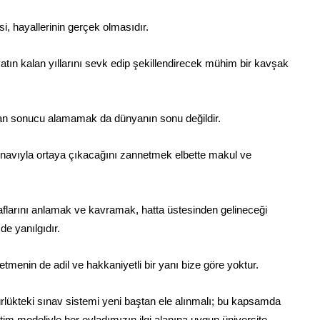
i, hayallerinin gerçek olmasıdır.
atın kalan yıllarını sevk edip şekillendirecek mühim bir kavşak
an sonucu alamamak da dünyanın sonu değildir.
 sınavıyla ortaya çıkacağını zannetmek elbette makul ve
araflarını anlamak ve kavramak, hatta üstesinden gelineceği
e yanılgıdır.
tmenin de adil ve hakkaniyetli bir yanı bize göre yoktur.
ürlükteki sınav sistemi yeni baştan ele alınmalı; bu kapsamda
tim modeliyle her evladımızın ilgi alanına uygun üniversite