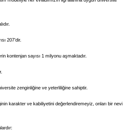
ıdır.
ısı 207’dir.
erin kontenjan sayısı 1 milyonu aşmaktadır.
r.
ersite zenginliğine ve yeterliliğine sahiptir.
nin karakter ve kabiliyetini değerlendiremeyiz, onları bir nevi
lardır: