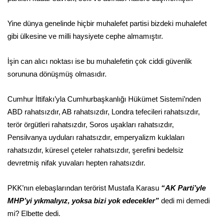
Yine dünya genelinde hiçbir muhalefet partisi bizdeki muhalefet
gibi ülkesine ve milli haysiyete cephe almamıştır.
İşin can alıcı noktası ise bu muhalefetin çok ciddi güvenlik
sorununa dönüşmüş olmasıdır.
Cumhur İttifakı’yla Cumhurbaşkanlığı Hükümet Sistemi’nden
ABD rahatsızdır, AB rahatsızdır, Londra tefecileri rahatsızdır,
terör örgütleri rahatsızdır, Soros uşakları rahatsızdır,
Pensilvanya uyduları rahatsızdır, emperyalizm kuklaları
rahatsızdır, küresel çeteler rahatsızdır, şerefini bedelsiz
devretmiş nifak yuvaları hepten rahatsızdır.
PKK’nın elebaşlarından terörist Mustafa Karasu
“AK Parti’yle
MHP’yi yıkmalıyız, yoksa bizi yok edecekler”
dedi mi demedi
mi? Elbette dedi.