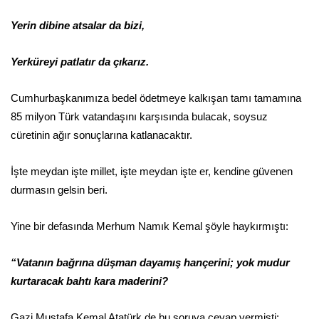
Yerin dibine atsalar da bizi,
Yerküreyi patlatır da çıkarız.
Cumhurbaşkanımıza bedel ödetmeye kalkışan tamı tamamına
85 milyon Türk vatandaşını karşısında bulacak, soysuz
cüretinin ağır sonuçlarına katlanacaktır.
İşte meydan işte millet, işte meydan işte er, kendine güvenen
durmasın gelsin beri.
Yine bir defasında Merhum Namık Kemal şöyle haykırmıştı:
“Vatanın bağrına düşman dayamış hançerini; yok mudur
kurtaracak bahtı kara maderini?
Gazi Mustafa Kemal Atatürk de bu soruya cevap vermişti: