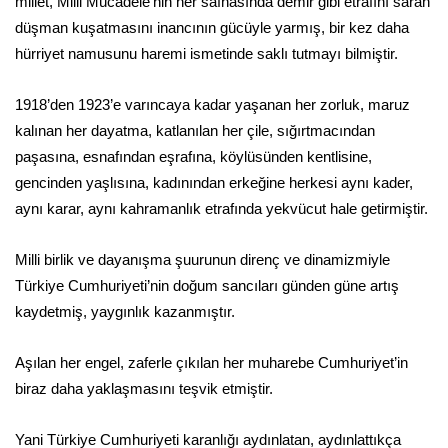
millet, Milli Mücadele’nin her safhasında demir gibi etrafını saran
düşman kuşatmasını inancının gücüyle yarmış, bir kez daha
hürriyet namusunu haremi ismetinde saklı tutmayı bilmiştir.
1918’den 1923’e varıncaya kadar yaşanan her zorluk, maruz
kalınan her dayatma, katlanılan her çile, sığırtmacından
paşasına, esnafından eşrafına, köylüsünden kentlisine,
gencinden yaşlısına, kadınından erkeğine herkesi aynı kader,
aynı karar, aynı kahramanlık etrafında yekvücut hale getirmiştir.
Milli birlik ve dayanışma şuurunun direnç ve dinamizmiyle
Türkiye Cumhuriyeti’nin doğum sancıları günden güne artış
kaydetmiş, yaygınlık kazanmıştır.
Aşılan her engel, zaferle çıkılan her muharebe Cumhuriyet’in
biraz daha yaklaşmasını teşvik etmiştir.
Yani Türkiye Cumhuriyeti karanlığı aydınlatan, aydınlattıkça