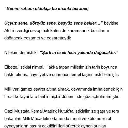
“Benim ruhum oldukça bu imanla beraber,
Üçyüz sene, dörtyüz sene, beşyüz sene bekler…”
beyitine
Akif’in verdiği cevap hakikaten de karamsarlık bulutlarını
dağıtacak cesamet ve cesaretteydi:
Nitekim demişti ki:
“Şark’ın ezeli fecri yakında doğacaktır.”
Elbette, istiklal nimeti, Hakka tapan milletimizin tarih boyunca
hakkı olmuş, haysiyet ve onurunun temel taşını teşkil etmiştir.
Milli varlığımızı esaret altına almak, devamında imha etmek için
fırsat kollayanlara tarihin hiçbir döneminde göz açtırılmamıştır.
Gazi Mustafa Kemal Atatürk Nutuk’ta istiklalimize şaşı ve ters
bakanları Milli Mücadele ortamında menfi ve kötümser rol
oynayanların başını çektiğini ileri sürerek aynen şunları