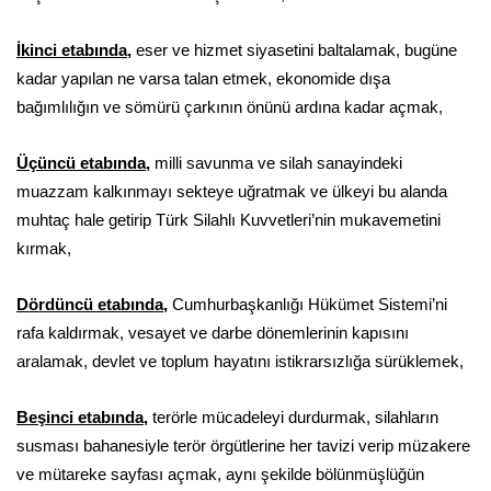
İkinci etabında,
eser ve hizmet siyasetini baltalamak, bugüne
kadar yapılan ne varsa talan etmek, ekonomide dışa
bağımlılığın ve sömürü çarkının önünü ardına kadar açmak,
Üçüncü etabında
,
milli savunma ve silah sanayindeki
muazzam kalkınmayı sekteye uğratmak ve ülkeyi bu alanda
muhtaç hale getirip Türk Silahlı Kuvvetleri’nin mukavemetini
kırmak,
Dördüncü etabında
,
Cumhurbaşkanlığı Hükümet Sistemi’ni
rafa kaldırmak, vesayet ve darbe dönemlerinin kapısını
aralamak, devlet ve toplum hayatını istikrarsızlığa sürüklemek,
Beşinci etabında
,
terörle mücadeleyi durdurmak, silahların
susması bahanesiyle terör örgütlerine her tavizi verip müzakere
ve mütareke sayfası açmak, aynı şekilde bölünmüşlüğün