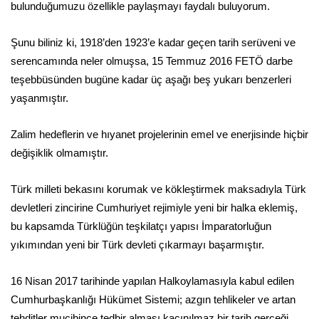
bulunduğumuzu özellikle paylaşmayı faydalı buluyorum.
Şunu biliniz ki, 1918’den 1923’e kadar geçen tarih serüveni ve
serencamında neler olmuşsa, 15 Temmuz 2016 FETÖ darbe
teşebbüsünden bugüne kadar üç aşağı beş yukarı benzerleri
yaşanmıştır.
Zalim hedeflerin ve hıyanet projelerinin emel ve enerjisinde hiçbir
değişiklik olmamıştır.
Türk milleti bekasını korumak ve kökleştirmek maksadıyla Türk
devletleri zincirine Cumhuriyet rejimiyle yeni bir halka eklemiş,
bu kapsamda Türklüğün teşkilatçı yapısı İmparatorluğun
yıkımından yeni bir Türk devleti çıkarmayı başarmıştır.
16 Nisan 2017 tarihinde yapılan Halkoylamasıyla kabul edilen
Cumhurbaşkanlığı Hükümet Sistemi; azgın tehlikeler ve artan
tehditler mucibince tedbir alması kaçınılmaz bir tarih gerçeği