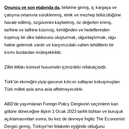
Onuncu ve son etabında da,
birbirine girmiş, iç kargaşa ve
çatışma ortamına sürüklenmiş, etnik ve mezhep bölücülüğüne
havale edilmiş, özgüvenini kaybetmiş, öz değerleri erimiş,
tarihine ve talihine küsmüş, kimliğinden ve hedeflerinden
kopmuş bir ülke tablosunu oluşturmak, olgunlaştırmak, olgu
haline getirmek vardır ve karşımızdaki vahim tehditlerin bir
kısmı bunlardan müteşekkildir.
Zillet ittifakı küresel husumetin içimizdeki refakatçisidir.
Türk’ün ekmeğini yiyip gavurun kılıcını sallayan kokuşmuşları
Türk milleti asla ama asla affetmeyecektir.
ABD’de yayımlanan Foreign Policy Dergisinin seçimlerin kan
gölüne döneceğine ilişkin 1 Ocak 2023 tarihli bühtan ve buruşuk
açıklamasından sonra, bu kez de devreye İngiliz The Economist
Dergisi girmiş, Türkiye’nin felaketin eşiğinde olduğunu