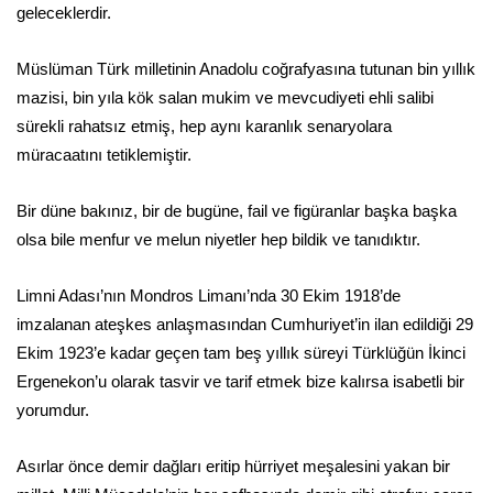
geleceklerdir.
Müslüman Türk milletinin Anadolu coğrafyasına tutunan bin yıllık
mazisi, bin yıla kök salan mukim ve mevcudiyeti ehli salibi
sürekli rahatsız etmiş, hep aynı karanlık senaryolara
müracaatını tetiklemiştir.
Bir düne bakınız, bir de bugüne, fail ve figüranlar başka başka
olsa bile menfur ve melun niyetler hep bildik ve tanıdıktır.
Limni Adası’nın Mondros Limanı’nda 30 Ekim 1918’de
imzalanan ateşkes anlaşmasından Cumhuriyet’in ilan edildiği 29
Ekim 1923’e kadar geçen tam beş yıllık süreyi Türklüğün İkinci
Ergenekon’u olarak tasvir ve tarif etmek bize kalırsa isabetli bir
yorumdur.
Asırlar önce demir dağları eritip hürriyet meşalesini yakan bir