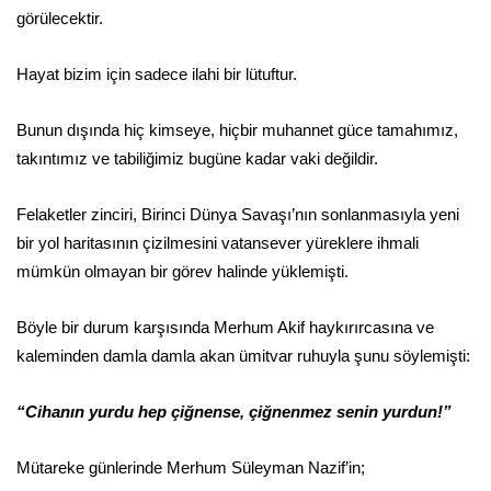
görülecektir.
Hayat bizim için sadece ilahi bir lütuftur.
Bunun dışında hiç kimseye, hiçbir muhannet güce tamahımız,
takıntımız ve tabiliğimiz bugüne kadar vaki değildir.
Felaketler zinciri, Birinci Dünya Savaşı’nın sonlanmasıyla yeni
bir yol haritasının çizilmesini vatansever yüreklere ihmali
mümkün olmayan bir görev halinde yüklemişti.
Böyle bir durum karşısında Merhum Akif haykırırcasına ve
kaleminden damla damla akan ümitvar ruhuyla şunu söylemişti:
“Cihanın yurdu hep çiğnense, çiğnenmez senin yurdun!”
Mütareke günlerinde Merhum Süleyman Nazif’in;