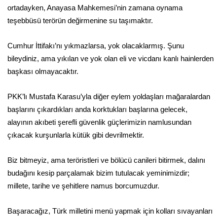
ortadayken, Anayasa Mahkemesi’nin zamana oynama
teşebbüsü terörün değirmenine su taşımaktır.
Cumhur İttifakı’nı yıkmazlarsa, yok olacaklarmış. Şunu
bileydiniz, ama yıkılan ve yok olan eli ve vicdanı kanlı hainlerden
başkası olmayacaktır.
PKK’lı Mustafa Karasu’yla diğer eylem yoldaşları mağaralardan
başlarını çıkardıkları anda korktukları başlarına gelecek,
alayının akıbeti şerefli güvenlik güçlerimizin namlusundan
çıkacak kurşunlarla kütük gibi devrilmektir.
Biz bitmeyiz, ama teröristleri ve bölücü canileri bitirmek, dalını
budağını kesip parçalamak bizim tutulacak yeminimizdir;
millete, tarihe ve şehitlere namus borcumuzdur.
Başaracağız, Türk milletini menü yapmak için kolları sıvayanları