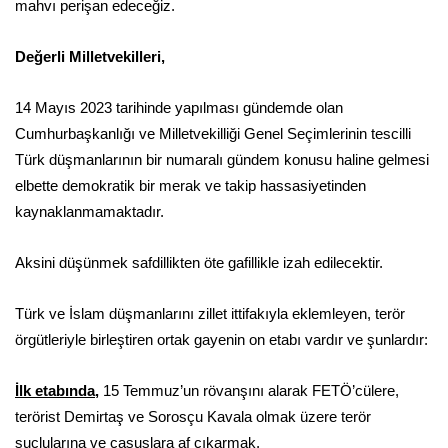
mahvı perişan edeceğiz.
Değerli Milletvekilleri,
14 Mayıs 2023 tarihinde yapılması gündemde olan
Cumhurbaşkanlığı ve Milletvekilliği Genel Seçimlerinin tescilli
Türk düşmanlarının bir numaralı gündem konusu haline gelmesi
elbette demokratik bir merak ve takip hassasiyetinden
kaynaklanmamaktadır.
Aksini düşünmek safdillikten öte gafillikle izah edilecektir.
Türk ve İslam düşmanlarını zillet ittifakıyla eklemleyen, terör
örgütleriyle birleştiren ortak gayenin on etabı vardır ve şunlardır:
İlk etabında
,
15 Temmuz’un rövanşını alarak FETÖ’cülere,
terörist Demirtaş ve Sorosçu Kavala olmak üzere terör
suçlularına ve casuslara af çıkarmak,