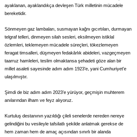
ayaklanan, ayaklandıkça devleşen Türk milletinin mücadele
bereketidir.
Sönmeyen gaz lambaları, susmayan kağnı gıcırtıları, durmayan
telgraf telleri, dinmeyen silah sesleri, eksilmeyen istiklal
özlemleri, teklemeyen mücadele süreçleri, tökezlemeyen
feragat timsalleri, düşmeyen fedakârlık abideleri, vazgeçmeyen
taarruz hamleleri, teslim olmaktansa şehadeti göze alan bir
millet asaleti sayesinde adım adım 1923’e, yani Cumhuriyet’e
ulaşılmıştır.
Şimdi de biz adım adım 2023’e yürüyor, geçmişin muhterem
anılarından ilham ve feyz alıyoruz.
Kurtuluş destanının yazıldığı çileli senelerde nereden nereye
gelindiğini bu vesileyle tafsilatlı şekilde anlatmak gerekse de
hem zaman hem de amaç açısından sınırlı bir alanda