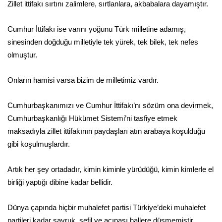
Zillet ittifakı sırtını zalimlere, sırtlanlara, akbabalara dayamıştır.
Cumhur İttifakı ise varını yoğunu Türk milletine adamış,
sinesinden doğduğu milletiyle tek yürek, tek bilek, tek nefes
olmuştur.
Onların hamisi varsa bizim de milletimiz vardır.
Cumhurbaşkanımızı ve Cumhur İttifakı’nı sözüm ona devirmek,
Cumhurbaşkanlığı Hükümet Sistemi’ni tasfiye etmek
maksadıyla zillet ittifakının paydaşları atın arabaya koşulduğu
gibi koşulmuşlardır.
Artık her şey ortadadır, kimin kiminle yürüdüğü, kimin kimlerle el
birliği yaptığı dibine kadar bellidir.
Dünya çapında hiçbir muhalefet partisi Türkiye’deki muhalefet
partileri kadar savruk, sefil ve acınası hallere düşmemiştir.