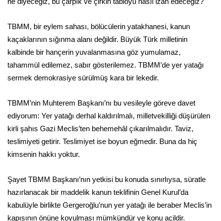
ne diyeceğiz, bu çarpık ve çirkin tabloyu nasıl izah edeceğiz?
TBMM, bir eylem sahası, bölücülerin yatakhanesi, kanun
kaçaklarının sığınma alanı değildir. Büyük Türk milletinin
kalbinde bir hançerin yuvalanmasına göz yumulamaz,
tahammül edilemez, sabır gösterilemez. TBMM’de yer yatağı
sermek demokrasiye sürülmüş kara bir lekedir.
TBMM’nin Muhterem Başkanı’nı bu vesileyle göreve davet
ediyorum: Yer yatağı derhal kaldırılmalı, milletvekilliği düşürülen
kirli şahıs Gazi Meclis’ten behemehâl çıkarılmalıdır. Taviz,
teslimiyeti getirir. Teslimiyet ise boyun eğmedir. Buna da hiç
kimsenin hakkı yoktur.
Şayet TBMM Başkanı’nın yetkisi bu konuda sınırlıysa, süratle
hazırlanacak bir maddelik kanun teklifinin Genel Kurul’da
kabulüyle birlikte Gergeroğlu’nun yer yatağı ile beraber Meclis’in
kapısının önüne koyulması mümkündür ve konu acildir.