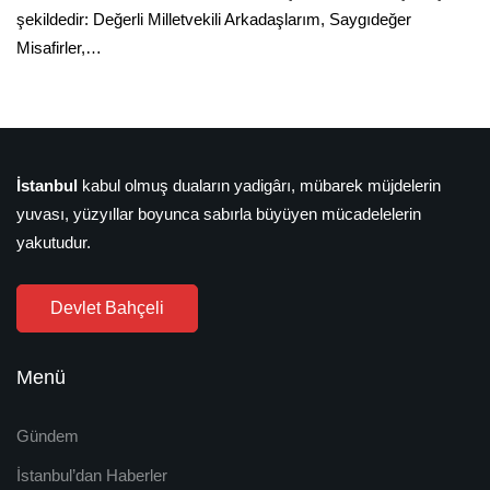
şekildedir: Değerli Milletvekili Arkadaşlarım, Saygıdeğer
Misafirler,…
İstanbul
kabul olmuş duaların yadigârı, mübarek müjdelerin
yuvası, yüzyıllar boyunca sabırla büyüyen mücadelelerin
yakutudur.
Devlet Bahçeli
Menü
Gündem
İstanbul’dan Haberler