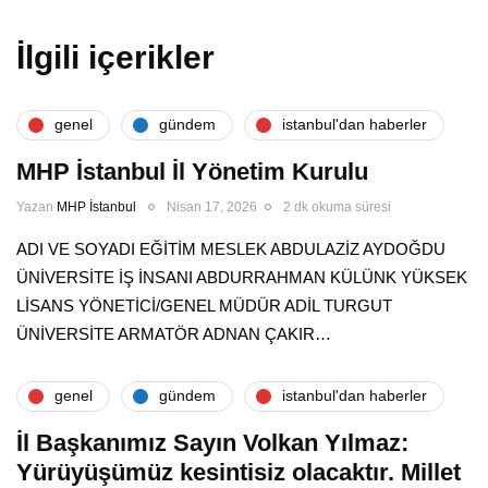
İlgili içerikler
genel
gündem
i̇stanbul'dan haberler
MHP İstanbul İl Yönetim Kurulu
Yazan
MHP İstanbul
Nisan 17, 2026
2 dk okuma süresi
ADI VE SOYADI EĞİTİM MESLEK ABDULAZİZ AYDOĞDU
ÜNİVERSİTE İŞ İNSANI ABDURRAHMAN KÜLÜNK YÜKSEK
LİSANS YÖNETİCİ/GENEL MÜDÜR ADİL TURGUT
ÜNİVERSİTE ARMATÖR ADNAN ÇAKIR…
genel
gündem
i̇stanbul'dan haberler
İl Başkanımız Sayın Volkan Yılmaz:
Yürüyüşümüz kesintisiz olacaktır. Millet