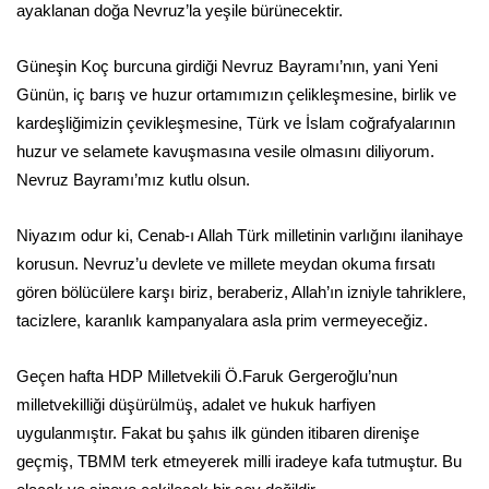
ayaklanan doğa Nevruz’la yeşile bürünecektir.
Güneşin Koç burcuna girdiği Nevruz Bayramı’nın, yani Yeni
Günün, iç barış ve huzur ortamımızın çelikleşmesine, birlik ve
kardeşliğimizin çevikleşmesine, Türk ve İslam coğrafyalarının
huzur ve selamete kavuşmasına vesile olmasını diliyorum.
Nevruz Bayramı’mız kutlu olsun.
Niyazım odur ki, Cenab-ı Allah Türk milletinin varlığını ilanihaye
korusun. Nevruz’u devlete ve millete meydan okuma fırsatı
gören bölücülere karşı biriz, beraberiz, Allah’ın izniyle tahriklere,
tacizlere, karanlık kampanyalara asla prim vermeyeceğiz.
Geçen hafta HDP Milletvekili Ö.Faruk Gergeroğlu’nun
milletvekilliği düşürülmüş, adalet ve hukuk harfiyen
uygulanmıştır. Fakat bu şahıs ilk günden itibaren direnişe
geçmiş, TBMM terk etmeyerek milli iradeye kafa tutmuştur. Bu