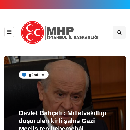
gündem
Devlet Bahçeli : Milletvekilliği
düşürülen kirli şahıs Gazi
Meclis’ten behemehâl