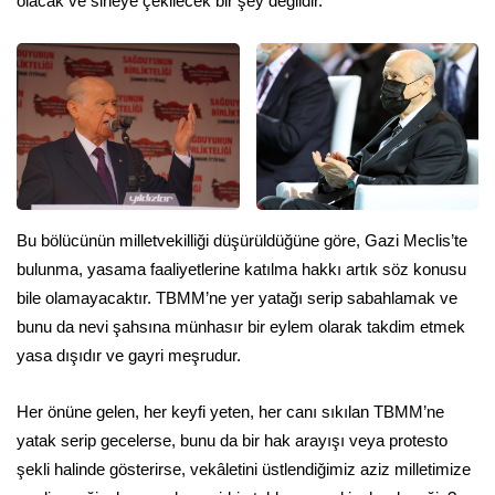
olacak ve sineye çekilecek bir şey değildir.
Bu bölücünün milletvekilliği düşürüldüğüne göre, Gazi Meclis’te
bulunma, yasama faaliyetlerine katılma hakkı artık söz konusu
bile olamayacaktır. TBMM’ne yer yatağı serip sabahlamak ve
bunu da nevi şahsına münhasır bir eylem olarak takdim etmek
yasa dışıdır ve gayri meşrudur.
Her önüne gelen, her keyfi yeten, her canı sıkılan TBMM’ne
yatak serip gecelerse, bunu da bir hak arayışı veya protesto
şekli halinde gösterirse, vekâletini üstlendiğimiz aziz milletimize