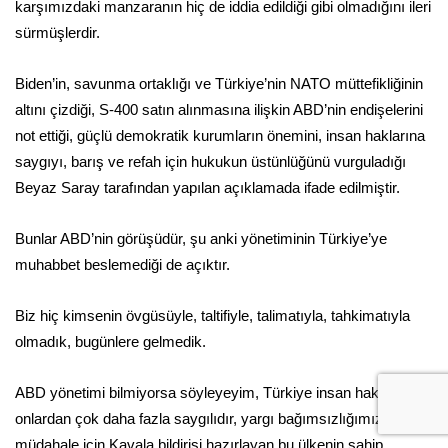
karşımızdaki manzaranın hiç de iddia edildiği gibi olmadığını ileri
sürmüşlerdir.
Biden’in, savunma ortaklığı ve Türkiye’nin NATO müttefikliğinin
altını çizdiği, S-400 satın alınmasına ilişkin ABD’nin endişelerini
not ettiği, güçlü demokratik kurumların önemini, insan haklarına
saygıyı, barış ve refah için hukukun üstünlüğünü vurguladığı
Beyaz Saray tarafından yapılan açıklamada ifade edilmiştir.
Bunlar ABD’nin görüşüdür, şu anki yönetiminin Türkiye’ye
muhabbet beslemediği de açıktır.
Biz hiç kimsenin övgüsüyle, taltifiyle, talimatıyla, tahkimatıyla
olmadık, bugünlere gelmedik.
ABD yönetimi bilmiyorsa söyleyeyim, Türkiye insan haklarına
onlardan çok daha fazla saygılıdır, yargı bağımsızlığımıza
müdahale için Kavala bildirisi hazırlayan bu ülkenin sahip