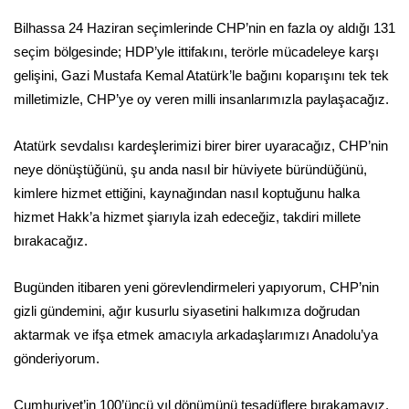
Bilhassa 24 Haziran seçimlerinde CHP’nin en fazla oy aldığı 131
seçim bölgesinde; HDP’yle ittifakını, terörle mücadeleye karşı
gelişini, Gazi Mustafa Kemal Atatürk’le bağını koparışını tek tek
milletimizle, CHP’ye oy veren milli insanlarımızla paylaşacağız.
Atatürk sevdalısı kardeşlerimizi birer birer uyaracağız, CHP’nin
neye dönüştüğünü, şu anda nasıl bir hüviyete büründüğünü,
kimlere hizmet ettiğini, kaynağından nasıl koptuğunu halka
hizmet Hakk’a hizmet şiarıyla izah edeceğiz, takdiri millete
bırakacağız.
Bugünden itibaren yeni görevlendirmeleri yapıyorum, CHP’nin
gizli gündemini, ağır kusurlu siyasetini halkımıza doğrudan
aktarmak ve ifşa etmek amacıyla arkadaşlarımızı Anadolu’ya
gönderiyorum.
Cumhuriyet’in 100’üncü yıl dönümünü tesadüflere bırakamayız.