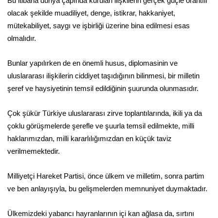
Bu itibarla dünya çapında kurulan ilişkilerin gerçek güçle orantılı
olacak şekilde muadiliyet, denge, istikrar, hakkaniyet,
mütekabiliyet, saygı ve işbirliği üzerine bina edilmesi esas
olmalıdır.
Bunlar yapılırken de en önemli husus, diplomasinin ve
uluslararası ilişkilerin ciddiyet taşıdığının bilinmesi, bir milletin
şeref ve haysiyetinin temsil edildiğinin şuurunda olunmasıdır.
Çok şükür Türkiye uluslararası zirve toplantılarında, ikili ya da
çoklu görüşmelerde şerefle ve şuurla temsil edilmekte, milli
haklarımızdan, milli kararlılığımızdan en küçük taviz
verilmemektedir.
Milliyetçi Hareket Partisi, önce ülkem ve milletim, sonra partim
ve ben anlayışıyla, bu gelişmelerden memnuniyet duymaktadır.
Ülkemizdeki yabancı hayranlarının içi kan ağlasa da, sırtını