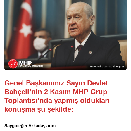
Genel Başkanımız Sayın Devlet
Bahçeli’nin 2 Kasım MHP Grup
Toplantısı’nda yapmış oldukları
konuşma şu şekilde:
Saygıdeğer Arkadaşlarım,