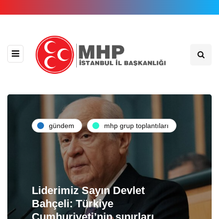
gündem
mhp grup toplantıları
Liderimiz Sayın Devlet
Bahçeli: Türkiye
Cumhuriyeti’nin sınırları