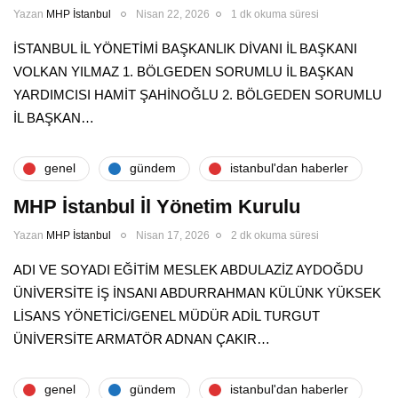
Yazan
MHP İstanbul
Nisan 22, 2026
1 dk okuma süresi
İSTANBUL İL YÖNETİMİ BAŞKANLIK DİVANI İL BAŞKANI
VOLKAN YILMAZ 1. BÖLGEDEN SORUMLU İL BAŞKAN
YARDIMCISI HAMİT ŞAHİNOĞLU 2. BÖLGEDEN SORUMLU
İL BAŞKAN…
genel
gündem
i̇stanbul'dan haberler
MHP İstanbul İl Yönetim Kurulu
Yazan
MHP İstanbul
Nisan 17, 2026
2 dk okuma süresi
ADI VE SOYADI EĞİTİM MESLEK ABDULAZİZ AYDOĞDU
ÜNİVERSİTE İŞ İNSANI ABDURRAHMAN KÜLÜNK YÜKSEK
LİSANS YÖNETİCİ/GENEL MÜDÜR ADİL TURGUT
ÜNİVERSİTE ARMATÖR ADNAN ÇAKIR…
genel
gündem
i̇stanbul'dan haberler