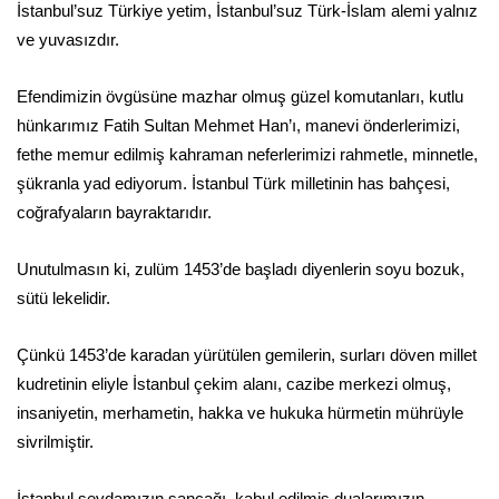
İstanbul’suz Türkiye yetim, İstanbul’suz Türk-İslam alemi yalnız
ve yuvasızdır.
Efendimizin övgüsüne mazhar olmuş güzel komutanları, kutlu
hünkarımız Fatih Sultan Mehmet Han’ı, manevi önderlerimizi,
fethe memur edilmiş kahraman neferlerimizi rahmetle, minnetle,
şükranla yad ediyorum. İstanbul Türk milletinin has bahçesi,
coğrafyaların bayraktarıdır.
Unutulmasın ki, zulüm 1453’de başladı diyenlerin soyu bozuk,
sütü lekelidir.
Çünkü 1453’de karadan yürütülen gemilerin, surları döven millet
kudretinin eliyle İstanbul çekim alanı, cazibe merkezi olmuş,
insaniyetin, merhametin, hakka ve hukuka hürmetin mührüyle
sivrilmiştir.
İstanbul sevdamızın sancağı, kabul edilmiş dualarımızın