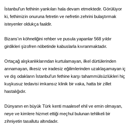
İstanbul’un fethinin yankıları hala devam etmektedir. Görülüyor
ki, fethimizin onuruna fetretin ve nefretin zehrini bulaştırmak
isteyenler oldukça faaldir.
Bizans’ın köhneliğini rehber ve pusula yapanlar 568 yıldır
girdikleri şizofren nöbetinde kabuslarla kıvranmaktadır.
Ortaçağ alışkanlıklarından kurtulamayan, ilkel dürtülerinden
arınamayan, ilkesiz ve iradesiz eğilimlerinden uzaklaşamayan iç
ve dış odakların İstanbul’un fethine karşı tahammülsüzlükleri hiç
kuşkusuz tedavisi imkansız klinik bir vaka, hatta bir zillet
hastalığıdır.
Dünyanın en büyük Türk kenti maalesef ehil ve emin olmayan,
neye ve kimlere hizmet ettiği meçhul bulunan tehlikeli bir
zihniyetin tasallutu altındadır.