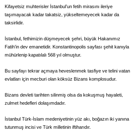
Kifayetsiz muhterisler İstanbul’un fetih mirasını ileriye
taşımayacak kadar takatsiz, yükseltemeyecek kadar da
taksirlidir.
İstanbul, fethimizin düşmeyecek şehri, büyük Hakanımız
Fatih’in dev emanetidir. Konstantinopolis sayfası şehit kanıyla
mühürlenip kapatılalı 568 yıl olmuştur.
Bu sayfayı tekrar açmaya heveslenmek tasfiye ve telini vatan
evlatları için mecburi olan köksüz Bizans komplosudur.
Bizans devleti tarihten silinmiş olsa da kokuşmuş hayaleti,
zulmet hedefleri dolaşımdadır.
İstanbul Türk-İslam medeniyetinin yüz akı, boğazın iki yanına
tutunmuş incisi ve Türk milletinin iftiharıdır.