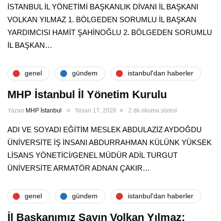
İSTANBUL İL YÖNETİMİ BAŞKANLIK DİVANI İL BAŞKANI
VOLKAN YILMAZ 1. BÖLGEDEN SORUMLU İL BAŞKAN
YARDIMCISI HAMİT ŞAHİNOĞLU 2. BÖLGEDEN SORUMLU
İL BAŞKAN…
genel
gündem
i̇stanbul'dan haberler
MHP İstanbul İl Yönetim Kurulu
Yazan
MHP İstanbul
Nisan 17, 2026
2 dk okuma süresi
ADI VE SOYADI EĞİTİM MESLEK ABDULAZİZ AYDOĞDU
ÜNİVERSİTE İŞ İNSANI ABDURRAHMAN KÜLÜNK YÜKSEK
LİSANS YÖNETİCİ/GENEL MÜDÜR ADİL TURGUT
ÜNİVERSİTE ARMATÖR ADNAN ÇAKIR…
genel
gündem
i̇stanbul'dan haberler
İl Başkanımız Sayın Volkan Yılmaz: