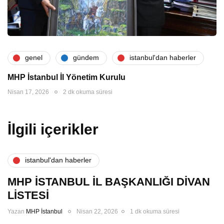
genel
gündem
i̇stanbul'dan haberler
MHP İstanbul İl Yönetim Kurulu
Nisan 17, 2026
2 dk okuma süresi
İlgili içerikler
i̇stanbul'dan haberler
MHP İSTANBUL İL BAŞKANLIĞI DİVAN
LİSTESİ
Yazan
MHP İstanbul
Nisan 22, 2026
1 dk okuma süresi