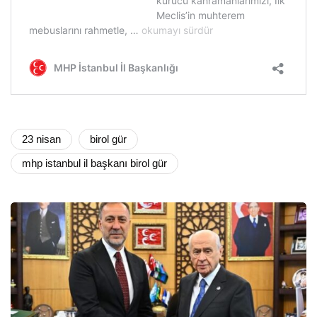
23 nisan
birol gür
mhp istanbul il başkanı birol gür