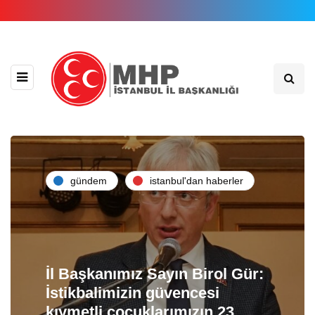
gündem
i̇stanbul'dan haberler
İl Başkanımız Sayın Birol Gür:
İstikbalimizin güvencesi
kıymetli çocuklarımızın 23