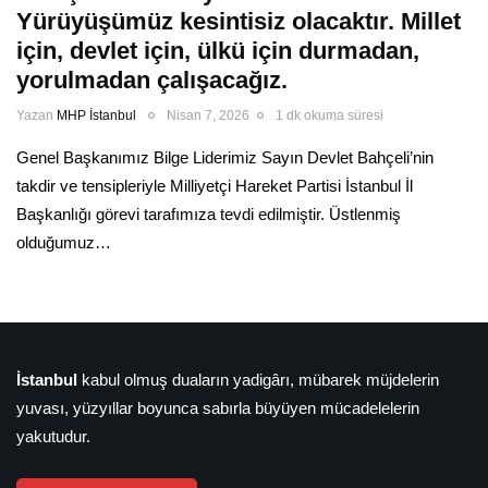
Yürüyüşümüz kesintisiz olacaktır. Millet
için, devlet için, ülkü için durmadan,
yorulmadan çalışacağız.
Yazan
MHP İstanbul
Nisan 7, 2026
1 dk okuma süresi
Genel Başkanımız Bilge Liderimiz Sayın Devlet Bahçeli’nin
takdir ve tensipleriyle Milliyetçi Hareket Partisi İstanbul İl
Başkanlığı görevi tarafımıza tevdi edilmiştir. Üstlenmiş
olduğumuz…
İstanbul
kabul olmuş duaların yadigârı, mübarek müjdelerin
yuvası, yüzyıllar boyunca sabırla büyüyen mücadelelerin
yakutudur.