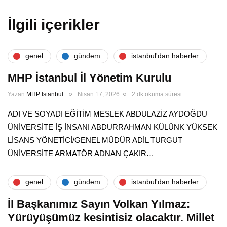
İlgili içerikler
genel
gündem
i̇stanbul'dan haberler
MHP İstanbul İl Yönetim Kurulu
Yazan
MHP İstanbul
Nisan 17, 2026
2 dk okuma süresi
ADI VE SOYADI EĞİTİM MESLEK ABDULAZİZ AYDOĞDU
ÜNİVERSİTE İŞ İNSANI ABDURRAHMAN KÜLÜNK YÜKSEK
LİSANS YÖNETİCİ/GENEL MÜDÜR ADİL TURGUT
ÜNİVERSİTE ARMATÖR ADNAN ÇAKIR…
genel
gündem
i̇stanbul'dan haberler
İl Başkanımız Sayın Volkan Yılmaz:
Yürüyüşümüz kesintisiz olacaktır. Millet