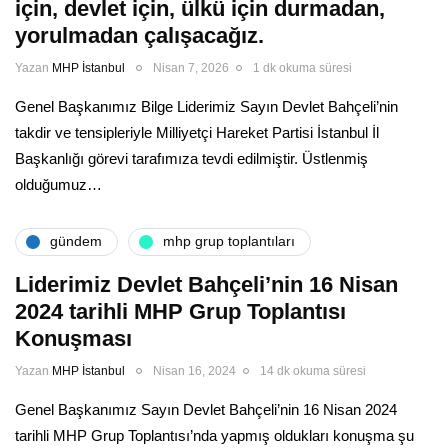
için, devlet için, ülkü için durmadan,
yorulmadan çalışacağız.
Yazan
MHP İstanbul
Nisan 7, 2026
1 dk okuma süresi
Genel Başkanımız Bilge Liderimiz Sayın Devlet Bahçeli’nin
takdir ve tensipleriyle Milliyetçi Hareket Partisi İstanbul İl
Başkanlığı görevi tarafımıza tevdi edilmiştir. Üstlenmiş
olduğumuz…
gündem
mhp grup toplantıları
Liderimiz Devlet Bahçeli’nin 16 Nisan
2024 tarihli MHP Grup Toplantısı
Konuşması
Yazan
MHP İstanbul
Nisan 16, 2024
14 dk okuma süresi
Genel Başkanımız Sayın Devlet Bahçeli’nin 16 Nisan 2024
tarihli MHP Grup Toplantısı’nda yapmış oldukları konuşma şu