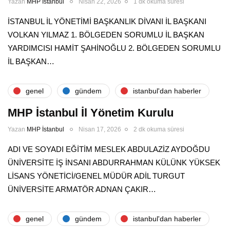
Yazan
MHP İstanbul
Nisan 22, 2026
1 dk okuma süresi
İSTANBUL İL YÖNETİMİ BAŞKANLIK DİVANI İL BAŞKANI
VOLKAN YILMAZ 1. BÖLGEDEN SORUMLU İL BAŞKAN
YARDIMCISI HAMİT ŞAHİNOĞLU 2. BÖLGEDEN SORUMLU
İL BAŞKAN…
genel
gündem
i̇stanbul'dan haberler
MHP İstanbul İl Yönetim Kurulu
Yazan
MHP İstanbul
Nisan 17, 2026
2 dk okuma süresi
ADI VE SOYADI EĞİTİM MESLEK ABDULAZİZ AYDOĞDU
ÜNİVERSİTE İŞ İNSANI ABDURRAHMAN KÜLÜNK YÜKSEK
LİSANS YÖNETİCİ/GENEL MÜDÜR ADİL TURGUT
ÜNİVERSİTE ARMATÖR ADNAN ÇAKIR…
genel
gündem
i̇stanbul'dan haberler