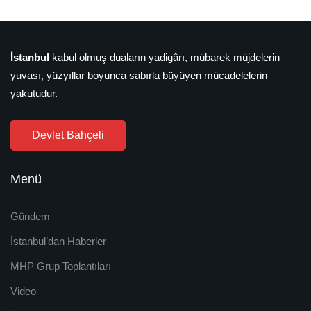
İstanbul
kabul olmuş duaların yadigârı, mübarek müjdelerin
yuvası, yüzyıllar boyunca sabırla büyüyen mücadelelerin
yakutudur.
Devlet Bahçeli
Menü
Gündem
İstanbul’dan Haberler
MHP Grup Toplantıları
Video