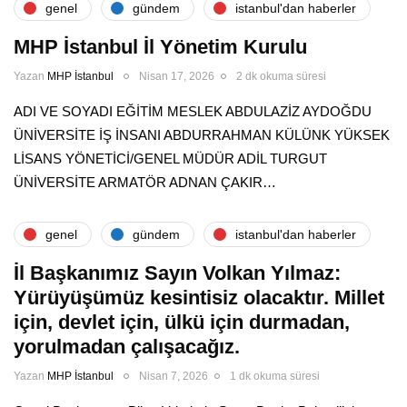
genel
gündem
i̇stanbul'dan haberler
MHP İstanbul İl Yönetim Kurulu
Yazan
MHP İstanbul
Nisan 17, 2026
2 dk okuma süresi
ADI VE SOYADI EĞİTİM MESLEK ABDULAZİZ AYDOĞDU
ÜNİVERSİTE İŞ İNSANI ABDURRAHMAN KÜLÜNK YÜKSEK
LİSANS YÖNETİCİ/GENEL MÜDÜR ADİL TURGUT
ÜNİVERSİTE ARMATÖR ADNAN ÇAKIR…
genel
gündem
i̇stanbul'dan haberler
İl Başkanımız Sayın Volkan Yılmaz:
Yürüyüşümüz kesintisiz olacaktır. Millet
için, devlet için, ülkü için durmadan,
yorulmadan çalışacağız.
Yazan
MHP İstanbul
Nisan 7, 2026
1 dk okuma süresi