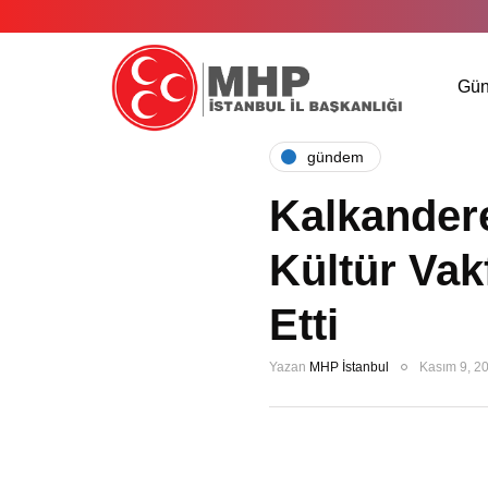
Gü
gündem
Kalkandere
Kültür Vakf
Etti
Yazan
MHP İstanbul
Kasım 9, 2