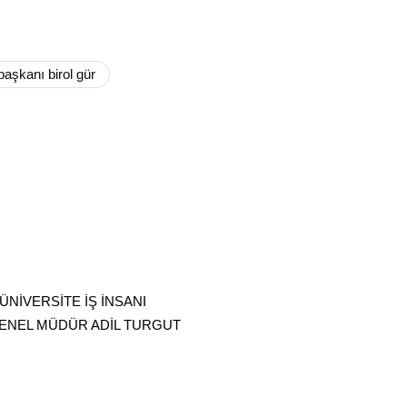
başkanı birol gür
NİVERSİTE İŞ İNSANI
ENEL MÜDÜR ADİL TURGUT