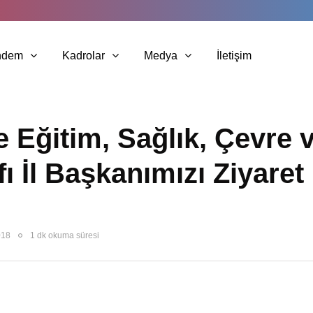
ndem
Kadrolar
Medya
İletişim
 Eğitim, Sağlık, Çevre 
ı İl Başkanımızı Ziyaret
018
1 dk okuma süresi