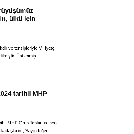
Yürüyüşümüz
çin, ülkü için
ir ve tensipleriyle Milliyetçi
dilmiştir. Üstlenmiş
2024 tarihli MHP
ihli MHP Grup Toplantısı’nda
 Arkadaşlarım, Saygıdeğer