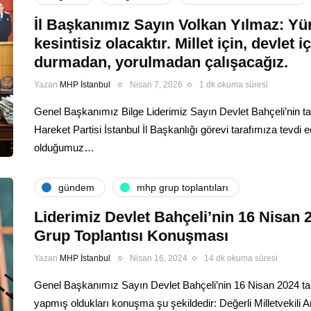
İl Başkanımız Sayın Volkan Yılmaz: 
kesintisiz olacaktır. Millet için, devlet i
durmadan, yorulmadan çalışacağız.
Yazan
MHP İstanbul
Nisan 7, 2026
1 dk okuma süresi
Genel Başkanımız Bilge Liderimiz Sayın Devlet Bahçeli’nin takd
Hareket Partisi İstanbul İl Başkanlığı görevi tarafımıza tevdi e
olduğumuz…
gündem
mhp grup toplantıları
Liderimiz Devlet Bahçeli’nin 16 Nisan 
Grup Toplantısı Konuşması
Yazan
MHP İstanbul
Nisan 16, 2024
14 dk okuma süresi
Genel Başkanımız Sayın Devlet Bahçeli’nin 16 Nisan 2024 tar
yapmış oldukları konuşma şu şekildedir: Değerli Milletvekili