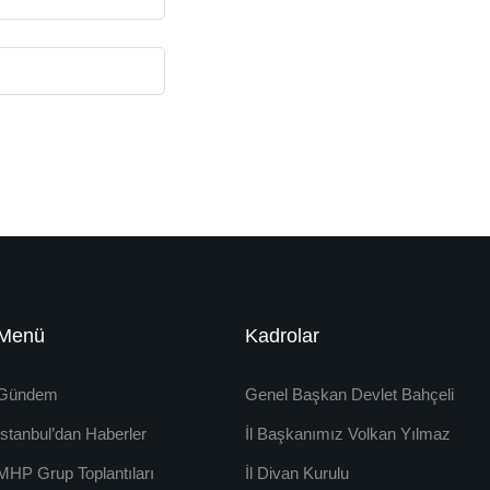
Menü
Kadrolar
Gündem
Genel Başkan Devlet Bahçeli
İstanbul’dan Haberler
İl Başkanımız Volkan Yılmaz
MHP Grup Toplantıları
İl Divan Kurulu