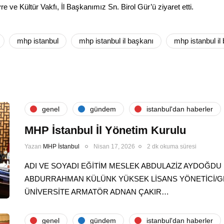
e ve Kültür Vakfı, İl Başkanımız Sn. Birol Gür’ü ziyaret etti.
mhp istanbul
mhp istanbul il başkanı
mhp istanbul il 
genel
gündem
i̇stanbul'dan haberler
MHP İstanbul İl Yönetim Kurulu
Yazan
MHP İstanbul
Nisan 17, 2026
2 dk okuma süresi
ADI VE SOYADI EĞİTİM MESLEK ABDULAZİZ AYDOĞDU Ü
ABDURRAHMAN KÜLÜNK YÜKSEK LİSANS YÖNETİCİ/G
ÜNİVERSİTE ARMATÖR ADNAN ÇAKIR…
genel
gündem
i̇stanbul'dan haberler