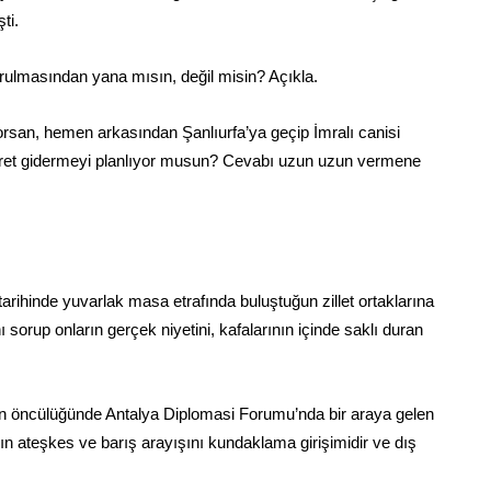
ti.
urulmasından yana mısın, değil misin? Açıkla.
orsan, hemen arkasından Şanlıurfa’ya geçip İmralı canisi
hasret gidermeyi planlıyor musun? Cevabı uzun uzun vermene
rihinde yuvarlak masa etrafında buluştuğun zillet ortaklarına
 sorup onların gerçek niyetini, kafalarının içinde saklı duran
nin öncülüğünde Antalya Diplomasi Forumu’nda bir araya gelen
ın ateşkes ve barış arayışını kundaklama girişimidir ve dış