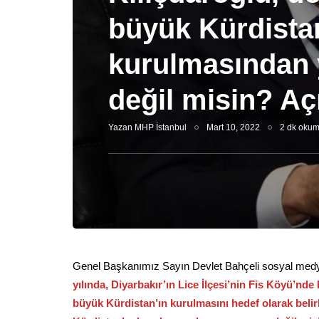
büyük Kürdista
kurulmasından 
değil misin? Açı
Yazan
MHP İstanbul
Mart 10, 2022
2 dk okum
Genel Başkanımız Sayın Devlet Bahçeli sosyal medy
yılında, Diyarbakır’ın Lice İlçesi’nin Fis Köyü’nd
büyük Kürdistan’ın kurulmasını hedef olarak belirl