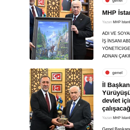
genel
MHP İsta
Yazan
MHP İstan
ADI VE SOYA
İŞ İNSANI 
YÖNETİCİ/G
ADNAN ÇAK
genel
İl Başkan
Yürüyüşüm
devlet iç
çalışacağ
Yazan
MHP İstan
Genel Başkanım