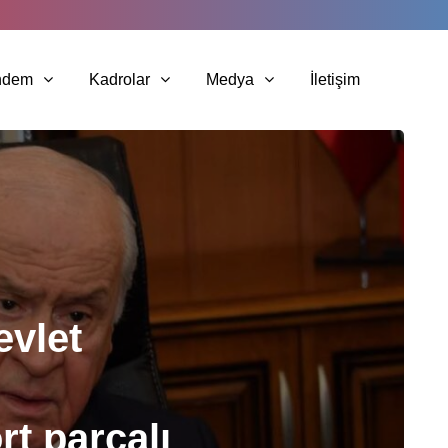
ndem
Kadrolar
Medya
İletişim
evlet
rt parçalı