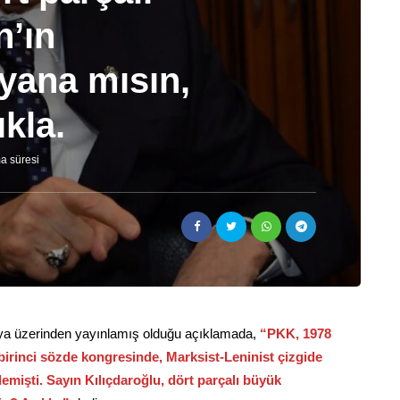
n’ın
yana mısın,
kla.
a süresi
a üzerinden yayınlamış olduğu açıklamada,
“PKK, 1978
e birinci sözde kongresinde, Marksist-Leninist çizgide
emişti. Sayın Kılıçdaroğlu, dört parçalı büyük