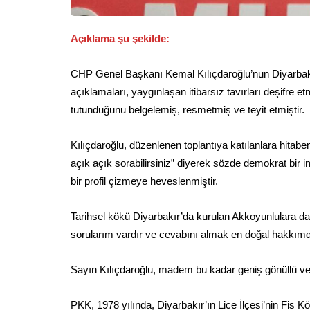
Açıklama şu şekilde:
CHP Genel Başkanı Kemal Kılıçdaroğlu’nun Diyarbakır z
açıklamaları, yaygınlaşan itibarsız tavırları deşifr
tutunduğunu belgelemiş, resmetmiş ve teyit etmiştir.
Kılıçdaroğlu, düzenlenen toplantıya katılanlara hitabe
açık açık sorabilirsiniz” diyerek sözde demokrat bi
bir profil çizmeye heveslenmiştir.
Tarihsel kökü Diyarbakır’da kurulan Akkoyunlulara da
sorularım vardır ve cevabını almak en doğal hakkımd
Sayın Kılıçdaroğlu, madem bu kadar geniş gönüllü v
PKK, 1978 yılında, Diyarbakır’ın Lice İlçesi’nin Fis K