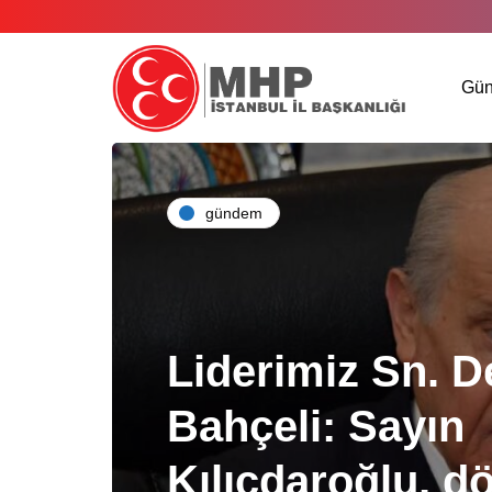
Gü
gündem
Liderimiz Sn. D
Bahçeli: Sayın
Kılıçdaroğlu, dö