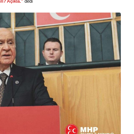
in? Açıkla.”
dedi