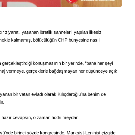
iyareti, yaşanan ibretlik sahneleri, yapılan ilkesiz
e etmekle kalmamış, bölücülüğün CHP bünyesine nasıl
n gerçekleştirdiği konuşmasının bir yerinde, “bana her şeyi
r imaj vermeye, gerçeklerle bağdaşmayan her düşünceye açık
yanan bir vatan evladı olarak Kılıçdaroğlu’na benim de
ır.
e hazır cevapsın, o zaman hodri meydan.
öyü’nde birinci sözde kongresinde, Marksist-Leninist çizgide