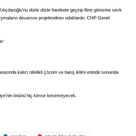
ılıçdaroğlu’nu dürte dürte harekete geçirip fitne görevine sevk
ışmaların devamını projelendiren odaklardır. CHP Genel
ar:
rasında kalıcı nitelikli çözüm ve barış iklimi eninde sonunda
rkiye’nin önünü hiç kimse kesemeyecek.