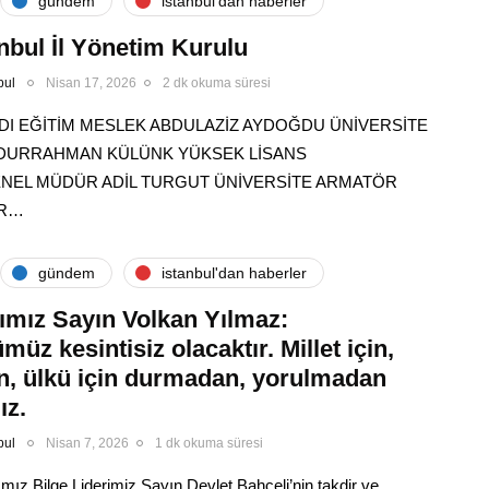
gündem
i̇stanbul'dan haberler
nbul İl Yönetim Kurulu
bul
Nisan 17, 2026
2 dk okuma süresi
DI EĞİTİM MESLEK ABDULAZİZ AYDOĞDU ÜNİVERSİTE
ABDURRAHMAN KÜLÜNK YÜKSEK LİSANS
ENEL MÜDÜR ADİL TURGUT ÜNİVERSİTE ARMATÖR
IR…
gündem
i̇stanbul'dan haberler
ımız Sayın Volkan Yılmaz:
üz kesintisiz olacaktır. Millet için,
in, ülkü için durmadan, yorulmadan
ız.
bul
Nisan 7, 2026
1 dk okuma süresi
ız Bilge Liderimiz Sayın Devlet Bahçeli’nin takdir ve