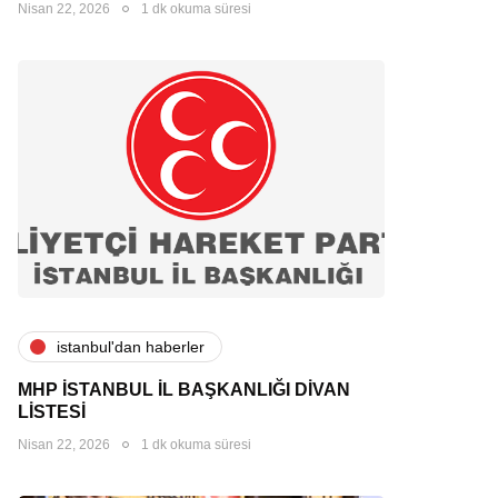
Nisan 22, 2026
1 dk okuma süresi
i̇stanbul'dan haberler
MHP İSTANBUL İL BAŞKANLIĞI DİVAN
LİSTESİ
Nisan 22, 2026
1 dk okuma süresi