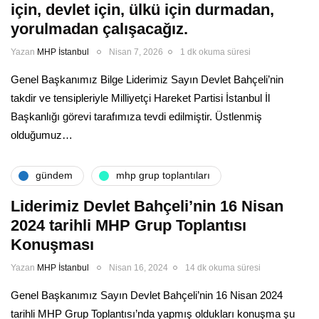
için, devlet için, ülkü için durmadan,
yorulmadan çalışacağız.
Yazan
MHP İstanbul
Nisan 7, 2026
1 dk okuma süresi
Genel Başkanımız Bilge Liderimiz Sayın Devlet Bahçeli’nin
takdir ve tensipleriyle Milliyetçi Hareket Partisi İstanbul İl
Başkanlığı görevi tarafımıza tevdi edilmiştir. Üstlenmiş
olduğumuz…
gündem
mhp grup toplantıları
Liderimiz Devlet Bahçeli’nin 16 Nisan
2024 tarihli MHP Grup Toplantısı
Konuşması
Yazan
MHP İstanbul
Nisan 16, 2024
14 dk okuma süresi
Genel Başkanımız Sayın Devlet Bahçeli’nin 16 Nisan 2024
tarihli MHP Grup Toplantısı’nda yapmış oldukları konuşma şu