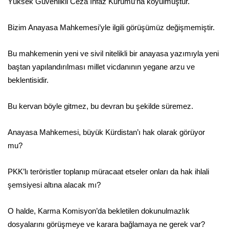
Yüksek Güvenlikli Ceza İnfaz Kurumu’na koyulmuştur.
Bizim Anayasa Mahkemesi’yle ilgili görüşümüz değişmemiştir.
Bu mahkemenin yeni ve sivil nitelikli bir anayasa yazımıyla yeni
baştan yapılandırılması millet vicdanının yegane arzu ve
beklentisidir.
Bu kervan böyle gitmez, bu devran bu şekilde süremez.
Anayasa Mahkemesi, büyük Kürdistan’ı hak olarak görüyor
mu?
PKK’lı teröristler toplanıp müracaat etseler onları da hak ihlali
şemsiyesi altına alacak mı?
O halde, Karma Komisyon’da bekletilen dokunulmazlık
dosyalarını görüşmeye ve karara bağlamaya ne gerek var?