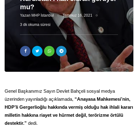
mu?
Yazan
MHP İstanbul
Temmuz 16, 2021
3 dk okuma süresi
Genel Başkanımız Sayın Devlet Bahçeli sosyal medya
üzerinden yayınladığı açıklamada,
“Anayasa Mahkemesi’nin,
HDP’li Gergerlioğlu hakkında vermiş olduğu hak ihlali kararı
milletin hakkına riayet ve hürmet değil, terörizme örtülü
destektir.”
dedi.