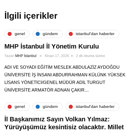
İlgili içerikler
genel
gündem
i̇stanbul'dan haberler
MHP İstanbul İl Yönetim Kurulu
Yazan
MHP İstanbul
Nisan 17, 2026
2 dk okuma süresi
ADI VE SOYADI EĞİTİM MESLEK ABDULAZİZ AYDOĞDU
ÜNİVERSİTE İŞ İNSANI ABDURRAHMAN KÜLÜNK YÜKSEK
LİSANS YÖNETİCİ/GENEL MÜDÜR ADİL TURGUT
ÜNİVERSİTE ARMATÖR ADNAN ÇAKIR…
genel
gündem
i̇stanbul'dan haberler
İl Başkanımız Sayın Volkan Yılmaz:
Yürüyüşümüz kesintisiz olacaktır. Millet