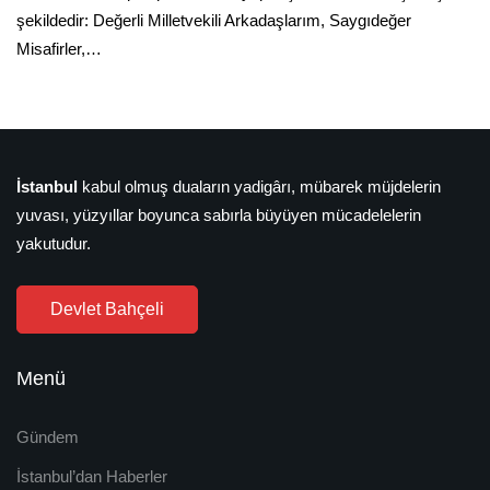
şekildedir: Değerli Milletvekili Arkadaşlarım, Saygıdeğer
Misafirler,…
İstanbul
kabul olmuş duaların yadigârı, mübarek müjdelerin
yuvası, yüzyıllar boyunca sabırla büyüyen mücadelelerin
yakutudur.
Devlet Bahçeli
Menü
Gündem
İstanbul’dan Haberler