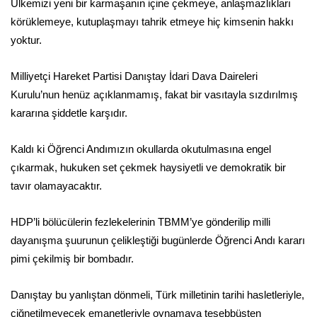
Ülkemizi yeni bir karmaşanın içine çekmeye, anlaşmazlıkları
körüklemeye, kutuplaşmayı tahrik etmeye hiç kimsenin hakkı
yoktur.
Milliyetçi Hareket Partisi Danıştay İdari Dava Daireleri
Kurulu’nun henüz açıklanmamış, fakat bir vasıtayla sızdırılmış
kararına şiddetle karşıdır.
Kaldı ki Öğrenci Andımızın okullarda okutulmasına engel
çıkarmak, hukuken set çekmek haysiyetli ve demokratik bir
tavır olamayacaktır.
HDP’li bölücülerin fezlekelerinin TBMM’ye gönderilip milli
dayanışma şuurunun çelikleştiği bugünlerde Öğrenci Andı kararı
pimi çekilmiş bir bombadır.
Danıştay bu yanlıştan dönmeli, Türk milletinin tarihi hasletleriyle,
çiğnetilmeyecek emanetleriyle oynamaya teşebbüsten