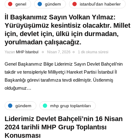
genel
gündem
i̇stanbul'dan haberler
İl Başkanımız Sayın Volkan Yılmaz:
Yürüyüşümüz kesintisiz olacaktır. Millet
için, devlet için, ülkü için durmadan,
yorulmadan çalışacağız.
Yazan
MHP İstanbul
Nisan 7, 2026
1 dk okuma süresi
Genel Başkanımız Bilge Liderimiz Sayın Devlet Bahçeli’nin
takdir ve tensipleriyle Milliyetçi Hareket Partisi İstanbul İl
Başkanlığı görevi tarafımıza tevdi edilmiştir. Üstlenmiş
olduğumuz…
gündem
mhp grup toplantıları
Liderimiz Devlet Bahçeli’nin 16 Nisan
2024 tarihli MHP Grup Toplantısı
Konuşması