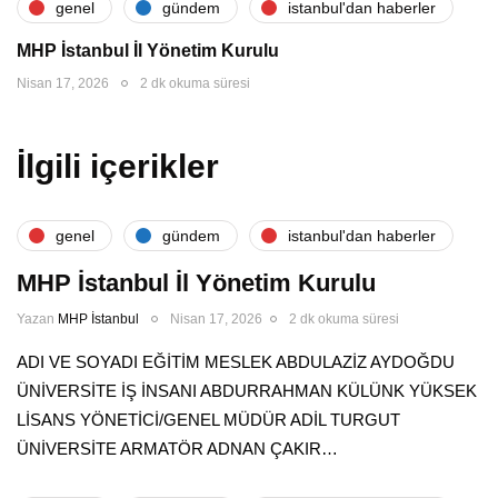
genel
gündem
i̇stanbul'dan haberler
MHP İstanbul İl Yönetim Kurulu
Nisan 17, 2026
2 dk okuma süresi
İlgili içerikler
genel
gündem
i̇stanbul'dan haberler
MHP İstanbul İl Yönetim Kurulu
Yazan
MHP İstanbul
Nisan 17, 2026
2 dk okuma süresi
ADI VE SOYADI EĞİTİM MESLEK ABDULAZİZ AYDOĞDU
ÜNİVERSİTE İŞ İNSANI ABDURRAHMAN KÜLÜNK YÜKSEK
LİSANS YÖNETİCİ/GENEL MÜDÜR ADİL TURGUT
ÜNİVERSİTE ARMATÖR ADNAN ÇAKIR…