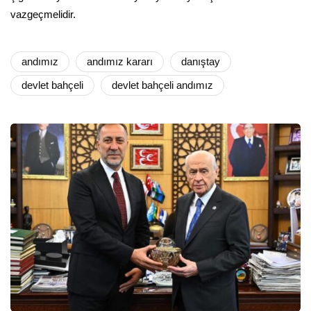
vazgeçmelidir.
andımız
andımız kararı
danıştay
devlet bahçeli
devlet bahçeli andımız