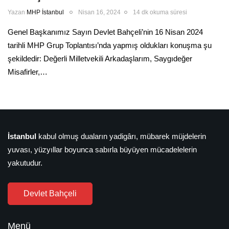
Yazan
MHP İstanbul
Nisan 16, 2024
14 dk okuma süresi
Genel Başkanımız Sayın Devlet Bahçeli’nin 16 Nisan 2024
tarihli MHP Grup Toplantısı’nda yapmış oldukları konuşma şu
şekildedir: Değerli Milletvekili Arkadaşlarım, Saygıdeğer
Misafirler,…
İstanbul
kabul olmuş duaların yadigârı, mübarek müjdelerin
yuvası, yüzyıllar boyunca sabırla büyüyen mücadelelerin
yakutudur.
Devlet Bahçeli
Menü