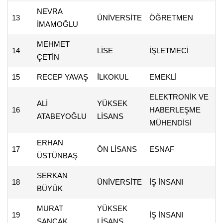
NEVRA
13
ÜNİVERSİTE
ÖĞRETMEN
İMAMOĞLU
MEHMET
14
LİSE
İŞLETMECİ
ÇETİN
15
RECEP YAVAŞ
İLKOKUL
EMEKLİ
ELEKTRONİK VE
ALİ
YÜKSEK
16
HABERLEŞME
ATABEYOĞLU
LİSANS
MÜHENDİSİ
ERHAN
17
ÖN LİSANS
ESNAF
ÜSTÜNBAŞ
SERKAN
18
ÜNİVERSİTE
İŞ İNSANI
BÜYÜK
MURAT
YÜKSEK
19
İŞ İNSANI
SANCAK
LİSANS