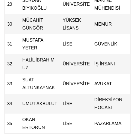
SERDAR
MAKİNE
29
ÜNİVERSİTE
BIYIKOĞLU
MÜHENDİSİ
MÜCAHİT
YÜKSEK
30
MEMUR
GÜNGÖR
LİSANS
MUSTAFA
31
LİSE
GÜVENLİK
YETER
HALİL İBRAHİM
32
ÜNİVERSİTE
İŞ İNSANI
UZ
SUAT
33
ÜNİVERSİTE
AVUKAT
ALTUNKAYNAK
DİREKSİYON
34
UMUT AKBULUT
LİSE
HOCASI
OKAN
35
LİSE
PAZARLAMA
ERTORUN