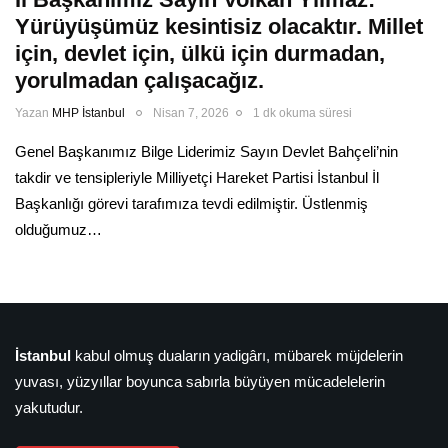
Yürüyüşümüz kesintisiz olacaktır. Millet
için, devlet için, ülkü için durmadan,
yorulmadan çalışacağız.
Yazan
MHP İstanbul
Nisan 7, 2026
1 dk okuma süresi
Genel Başkanımız Bilge Liderimiz Sayın Devlet Bahçeli’nin
takdir ve tensipleriyle Milliyetçi Hareket Partisi İstanbul İl
Başkanlığı görevi tarafımıza tevdi edilmiştir. Üstlenmiş
olduğumuz…
İstanbul
kabul olmuş duaların yadigârı, mübarek müjdelerin
yuvası, yüzyıllar boyunca sabırla büyüyen mücadelelerin
yakutudur.