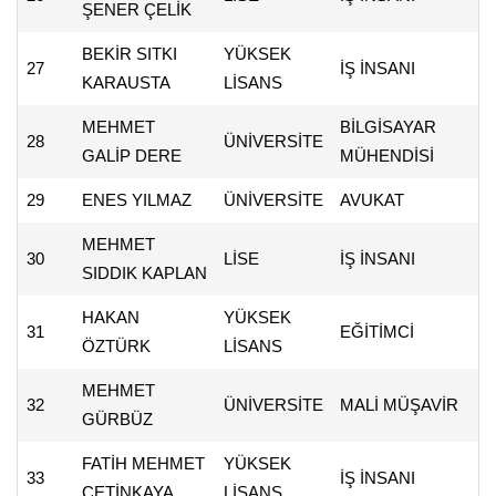
ŞENER ÇELİK
BEKİR SITKI
YÜKSEK
27
İŞ İNSANI
KARAUSTA
LİSANS
MEHMET
BİLGİSAYAR
28
ÜNİVERSİTE
GALİP DERE
MÜHENDİSİ
29
ENES YILMAZ
ÜNİVERSİTE
AVUKAT
MEHMET
30
LİSE
İŞ İNSANI
SIDDIK KAPLAN
HAKAN
YÜKSEK
31
EĞİTİMCİ
ÖZTÜRK
LİSANS
MEHMET
32
ÜNİVERSİTE
MALİ MÜŞAVİR
GÜRBÜZ
FATİH MEHMET
YÜKSEK
33
İŞ İNSANI
ÇETİNKAYA
LİSANS