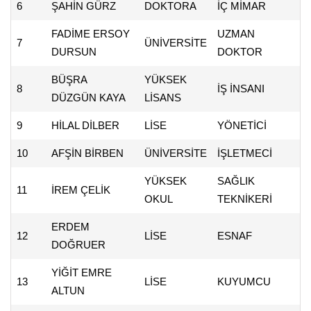
6
ŞAHİN GÜRZ
DOKTORA
İÇ MİMAR
FADİME ERSOY
UZMAN
7
ÜNİVERSİTE
DURSUN
DOKTOR
BÜŞRA
YÜKSEK
8
İŞ İNSANI
DÜZGÜN KAYA
LİSANS
9
HİLAL DİLBER
LİSE
YÖNETİCİ
10
AFŞİN BİRBEN
ÜNİVERSİTE
İŞLETMECİ
YÜKSEK
SAĞLIK
11
İREM ÇELİK
OKUL
TEKNİKERİ
ERDEM
12
LİSE
ESNAF
DOĞRUER
YİĞİT EMRE
13
LİSE
KUYUMCU
ALTUN