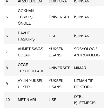
4
ARZU ERDEM
DOKTORA
İŞ İNSANI
GÖKHAN
5
TÜRKEŞ
ÜNİVERSİTE
İŞ İNSANI
ÖNGEL
DAVUT
6
LİSE
İŞ İNSANI
HASKIRIŞ
AHMET SAVAŞ
YÜKSEK
SOSYOLOG /
7
ÇOLAK
LİSANS
ANTROPOLOG
ÖZGE
8
ÜNİVERSİTE
MİMAR
TEKOĞULLARI
AYLİN YÜKSEL
YÜKSEK
UZMAN TIP
9
ÜLKER
LİSANS
DOKTORU
OTEL
10
METİN ARI
LİSE
İŞLETMECİSİ