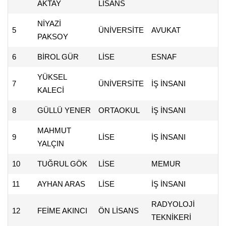
AKTAY
LİSANS
NİYAZİ
5
ÜNİVERSİTE
AVUKAT
PAKSOY
6
BİROL GÜR
LİSE
ESNAF
YÜKSEL
7
ÜNİVERSİTE
İŞ İNSANI
KALECİ
8
GÜLLÜ YENER
ORTAOKUL
İŞ İNSANI
MAHMUT
9
LİSE
İŞ İNSANI
YALÇIN
10
TUĞRUL GÖK
LİSE
MEMUR
11
AYHAN ARAS
LİSE
İŞ İNSANI
RADYOLOJİ
12
FEİME AKINCI
ÖN LİSANS
TEKNİKERİ