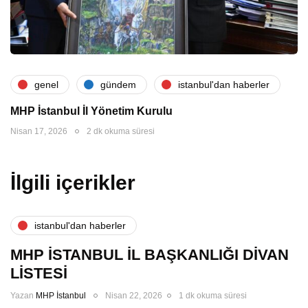
genel
gündem
i̇stanbul'dan haberler
MHP İstanbul İl Yönetim Kurulu
Nisan 17, 2026
2 dk okuma süresi
İlgili içerikler
i̇stanbul'dan haberler
MHP İSTANBUL İL BAŞKANLIĞI DİVAN
LİSTESİ
Yazan
MHP İstanbul
Nisan 22, 2026
1 dk okuma süresi