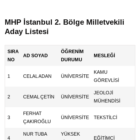
MHP İstanbul 2. Bölge Milletvekili
Aday Listesi
SIRA
ÖĞRENİM
AD SOYAD
MESLEĞİ
NO
DURUMU
KAMU
1
CELAL ADAN
ÜNİVERSİTE
GÖREVLİSİ
JEOLOJİ
2
CEMAL ÇETİN
ÜNİVERSİTE
MÜHENDİSİ
FERHAT
3
ÜNİVERSİTE
TEKSTİLCİ
ÇAKIROĞLU
NUR TUBA
YÜKSEK
4
EĞİTİMCİ