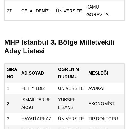
KAMU
27
CELAL DENİZ
ÜNİVERSİTE
GÖREVLİSİ
MHP İstanbul 3. Bölge Milletvekili
Aday Listesi
SIRA
ÖĞRENİM
AD SOYAD
MESLEĞİ
NO
DURUMU
1
FETİ YILDIZ
ÜNİVERSİTE
AVUKAT
İSMAİL FARUK
YÜKSEK
2
EKONOMİST
AKSU
LİSANS
3
HAYATİ ARKAZ
ÜNİVERSİTE
TIP DOKTORU