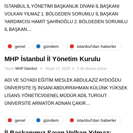
İSTANBUL İL YÖNETİMİ BAŞKANLIK DİVANI İL BAŞKANI
VOLKAN YILMAZ 1. BÖLGEDEN SORUMLU İL BAŞKAN
YARDIMCISI HAMİT ŞAHİNOĞLU 2. BÖLGEDEN SORUMLU
İL BAŞKAN…
genel
gündem
i̇stanbul'dan haberler
MHP İstanbul İl Yönetim Kurulu
Yazan
MHP İstanbul
Nisan 17, 2026
2 dk okuma süresi
ADI VE SOYADI EĞİTİM MESLEK ABDULAZİZ AYDOĞDU
ÜNİVERSİTE İŞ İNSANI ABDURRAHMAN KÜLÜNK YÜKSEK
LİSANS YÖNETİCİ/GENEL MÜDÜR ADİL TURGUT
ÜNİVERSİTE ARMATÖR ADNAN ÇAKIR…
genel
gündem
i̇stanbul'dan haberler
İl Başkanımız Sayın Volkan Yılmaz: