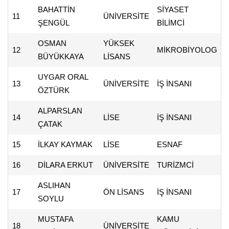
BAHATTİN
SİYASET
11
ÜNİVERSİTE
ŞENGÜL
BİLİMCİ
OSMAN
YÜKSEK
12
MİKROBİYOLOG
BÜYÜKKAYA
LİSANS
UYGAR ORAL
13
ÜNİVERSİTE
İŞ İNSANI
ÖZTÜRK
ALPARSLAN
14
LİSE
İŞ İNSANI
ÇATAK
15
İLKAY KAYMAK
LİSE
ESNAF
16
DİLARA ERKUT
ÜNİVERSİTE
TURİZMCİ
ASLIHAN
17
ÖN LİSANS
İŞ İNSANI
SOYLU
MUSTAFA
KAMU
18
ÜNİVERSİTE