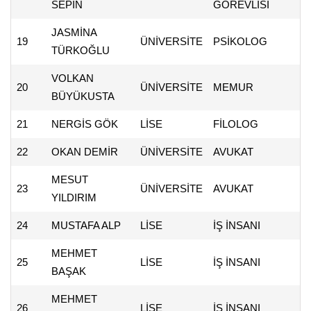
SEPİN
GÖREVLİSİ
JASMİNA
19
ÜNİVERSİTE
PSİKOLOG
TÜRKOĞLU
VOLKAN
20
ÜNİVERSİTE
MEMUR
BÜYÜKUSTA
21
NERGİS GÖK
LİSE
FİLOLOG
22
OKAN DEMİR
ÜNİVERSİTE
AVUKAT
MESUT
23
ÜNİVERSİTE
AVUKAT
YILDIRIM
24
MUSTAFA ALP
LİSE
İŞ İNSANI
MEHMET
25
LİSE
İŞ İNSANI
BAŞAK
MEHMET
26
LİSE
İŞ İNSANI