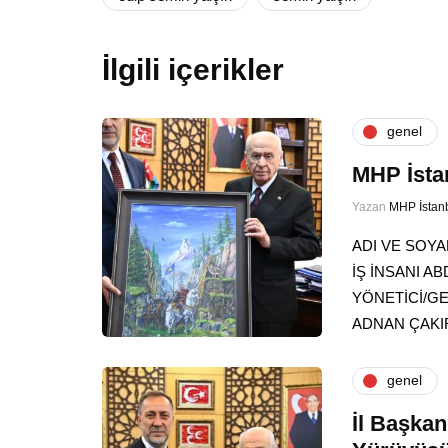
İlgili içerikler
genel
MHP İsta
Yazan
MHP İstan
ADI VE SOYA
İŞ İNSANI 
YÖNETİCİ/G
ADNAN ÇAK
genel
İl Başkan