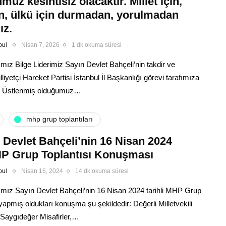
üz kesintisiz olacaktır. Millet için,
in, ülkü için durmadan, yorulmadan
ız.
bul
Nisan 7, 2026
1 dk okuma süresi
ız Bilge Liderimiz Sayın Devlet Bahçeli’nin takdir ve
illiyetçi Hareket Partisi İstanbul İl Başkanlığı görevi tarafımıza
ir. Üstlenmiş olduğumuz…
mhp grup toplantıları
 Devlet Bahçeli’nin 16 Nisan 2024
MHP Grup Toplantısı Konuşması
bul
Nisan 16, 2024
14 dk okuma süresi
mız Sayın Devlet Bahçeli’nin 16 Nisan 2024 tarihli MHP Grup
yapmış oldukları konuşma şu şekildedir: Değerli Milletvekili
Saygıdeğer Misafirler,…