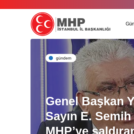
Gü
gündem
Genel Başkan Y
Sayın E. Semih 
MHP’ye saldıran