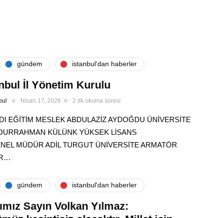
gündem
i̇stanbul'dan haberler
nbul İl Yönetim Kurulu
bul
Nisan 17, 2026
2 dk okuma süresi
DI EĞİTİM MESLEK ABDULAZİZ AYDOĞDU ÜNİVERSİTE
ABDURRAHMAN KÜLÜNK YÜKSEK LİSANS
ENEL MÜDÜR ADİL TURGUT ÜNİVERSİTE ARMATÖR
IR…
gündem
i̇stanbul'dan haberler
ımız Sayın Volkan Yılmaz: