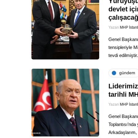
Yürüyüşüm
devlet iç
çalışacağ
Yazan
MHP İstan
Genel Başkanım
tensipleriyle M
tevdi edilmişt
gündem
Liderimiz
tarihli 
Yazan
MHP İstan
Genel Başkanı
Toplantısı’nda 
Arkadaşlarım, 