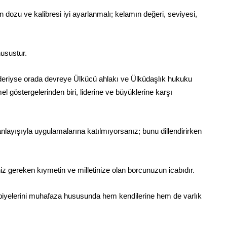
enin dozu ve kalibresi iyi ayarlanmalı; kelamın değeri, seviyesi,
usustur.
ideriyse orada devreye Ülkücü ahlakı ve Ülküdaşlık hukuku
l göstergelerinden biri, liderine ve büyüklerine karşı
anlayışıyla uygulamalarına katılmıyorsanız; bunu dillendirirken
z gereken kıymetin ve milletinize olan borcunuzun icabıdır.
erbiyelerini muhafaza hususunda hem kendilerine hem de varlık