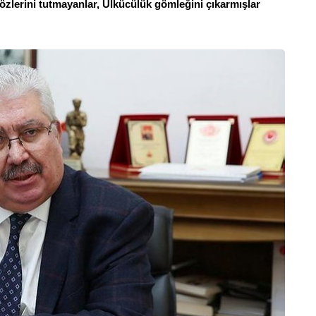
 Sözlerini tutmayanlar, Ülkücülük gömleğini çıkarmışlar