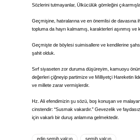
Sözlerini tutmayanlar, Ülkücülük gömleğini çıkarmışla
Geçmişine, hatıralarına ve en önemlisi de davasına ih
topluma da hayrı kalmamış, karakterleri aşınmış ve
Geçmişte de böylesi suimisallere ve kendilerine şahsi
şahit olduk.
Sırf siyaseten zor duruma düşüreyim, kamuoyu önünde
değerleri çiğneyip partimize ve Milliyetçi Hareketin li
ve millete zarar vermişlerdir.
Hz. Ali efendimizin şu sözü, boş konuşan ve malayani
cinstendir: “Susmak vakardır.” Gevezelik ve faydasız
için vakarlı bir duruş anlamına gelmektedir.
edip semih yalçın
semih yalçın