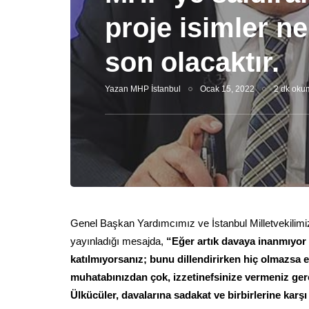
proje isimler ne
son olacaktır.
Yazan
MHP İstanbul
Ocak 15, 2022
2 dk oku
Genel Başkan Yardımcımız ve İstanbul Milletvekilim
yayınladığı mesajda,
“Eğer artık davaya inanmıyor 
katılmıyorsanız; bunu dillendirirken hiç olmazsa e
muhatabınızdan çok, izzetinefsinize vermeniz gere
Ülkücüler, davalarına sadakat ve birbirlerine kar