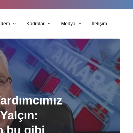
ndem
Kadrolar
Medya
İletişim
ardımcımız
Yalçın:
 bu gibi