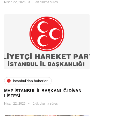
Nisan 22, 2026
1 dk okuma süresi
i̇stanbul'dan haberler
MHP İSTANBUL İL BAŞKANLIĞI DİVAN
LİSTESİ
Nisan 22, 2026
1 dk okuma süresi