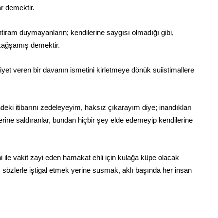
r demektir.
tiram duymayanların; kendilerine saygısı olmadığı gibi,
 kağşamış demektir.
yet veren bir davanın ismetini kirletmeye dönük suiistimallere
ki itibarını zedeleyeyim, haksız çıkarayım diye; inandıkları
derine saldıranlar, bundan hiçbir şey elde edemeyip kendilerine
 ile vakit zayi eden hamakat ehli için kulağa küpe olacak
 sözlerle iştigal etmek yerine susmak, aklı başında her insan