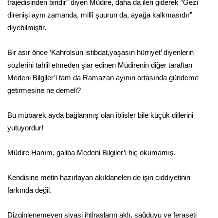
trajedisinden biridir” diyen Müdire, daha da ileri giderek “Gezi
direnişi aynı zamanda, millî şuurun da, ayağa kalkmasıdır”
diyebilmiştir.
Bir asır önce ‘Kahrolsun istibdat,yaşasın hürriyet’ diyenlerin
sözlerini tahlil etmeden şiar edinen Müdirenin diğer taraftan
Medeni Bilgiler’i tam da Ramazan ayının ortasında gündeme
getirmesine ne demeli?
Bu mübarek ayda bağlanmış olan iblisler bile küçük dillerini
yutuyordur!
Müdire Hanım, galiba Medeni Bilgiler’i hiç okumamış.
Kendisine metin hazırlayan akıldaneleri de işin ciddiyetinin
farkında değil.
Dizginlenemeyen siyasi ihtirasların aklı, sağduyu ve feraseti