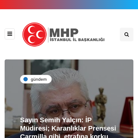
gündem
Sayın Semih Yalçın: İP
Müdiresi; Karanlıklar Prensesi
Carmilla gibi, etrafına korku