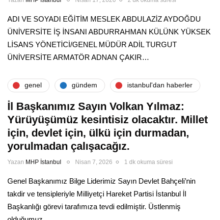
ADI VE SOYADI EĞİTİM MESLEK ABDULAZİZ AYDOĞDU
ÜNİVERSİTE İŞ İNSANI ABDURRAHMAN KÜLÜNK YÜKSEK
LİSANS YÖNETİCİ/GENEL MÜDÜR ADİL TURGUT
ÜNİVERSİTE ARMATÖR ADNAN ÇAKIR…
genel
gündem
i̇stanbul'dan haberler
İl Başkanımız Sayın Volkan Yılmaz:
Yürüyüşümüz kesintisiz olacaktır. Millet
için, devlet için, ülkü için durmadan,
yorulmadan çalışacağız.
Yazan
MHP İstanbul
Nisan 7, 2026
1 dk okuma süresi
Genel Başkanımız Bilge Liderimiz Sayın Devlet Bahçeli’nin
takdir ve tensipleriyle Milliyetçi Hareket Partisi İstanbul İl
Başkanlığı görevi tarafımıza tevdi edilmiştir. Üstlenmiş
olduğumuz…