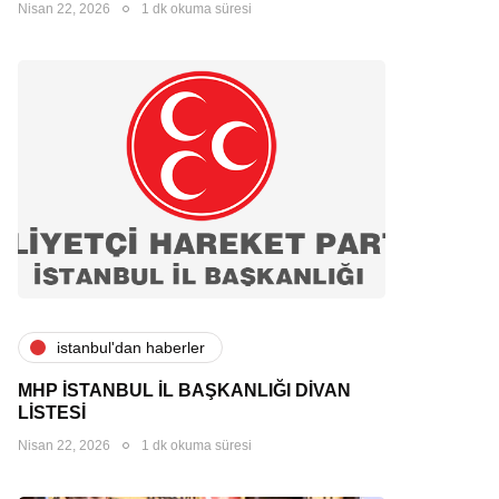
Nisan 22, 2026
1 dk okuma süresi
i̇stanbul'dan haberler
MHP İSTANBUL İL BAŞKANLIĞI DİVAN
LİSTESİ
Nisan 22, 2026
1 dk okuma süresi