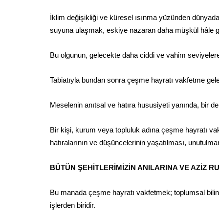
İklim değişikliği ve küresel ısınma yüzünden dünyad
suyuna ulaşmak, eskiye nazaran daha müşkül hâle ge
Bu olgunun, gelecekte daha ciddi ve vahim seviyelere 
Tabiatıyla bundan sonra çeşme hayratı vakfetme gelen
Meselenin anıtsal ve hatıra hususiyeti yanında, bir de 
Bir kişi, kurum veya topluluk adına çeşme hayratı vak
hatıralarının ve düşüncelerinin yaşatılması, unutulm
BÜTÜN ŞEHİTLERİMİZİN ANILARINA VE AZİZ 
Bu manada çeşme hayratı vakfetmek; toplumsal bilinci v
işlerden biridir.