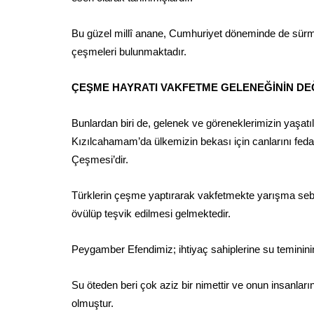
Bu güzel millî anane, Cumhuriyet döneminde de sürmüş
çeşmeleri bulunmaktadır.
ÇEŞME HAYRATI VAKFETME GELENEĞİNİN DE
Bunlardan biri de, gelenek ve göreneklerimizin yaş
Kızılcahamam’da ülkemizin bekası için canlarını feda
Çeşmesi’dir.
Türklerin çeşme yaptırarak vakfetmekte yarışma sebe
övülüp teşvik edilmesi gelmektedir.
Peygamber Efendimiz; ihtiyaç sahiplerine su temininin,
Su öteden beri çok aziz bir nimettir ve onun insanların
olmuştur.