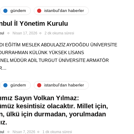
gündem
i̇stanbul'dan haberler
nbul İl Yönetim Kurulu
bul
Nisan 17, 2026
2 dk okuma süresi
DI EĞİTİM MESLEK ABDULAZİZ AYDOĞDU ÜNİVERSİTE
ABDURRAHMAN KÜLÜNK YÜKSEK LİSANS
ENEL MÜDÜR ADİL TURGUT ÜNİVERSİTE ARMATÖR
IR…
gündem
i̇stanbul'dan haberler
ımız Sayın Volkan Yılmaz:
üz kesintisiz olacaktır. Millet için,
in, ülkü için durmadan, yorulmadan
ız.
bul
Nisan 7, 2026
1 dk okuma süresi