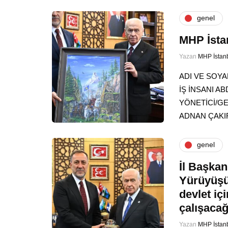
genel
MHP İsta
Yazan
MHP İstan
ADI VE SOYA
İŞ İNSANI 
YÖNETİCİ/G
ADNAN ÇAK
genel
İl Başkan
Yürüyüşüm
devlet iç
çalışacağ
Yazan
MHP İstan