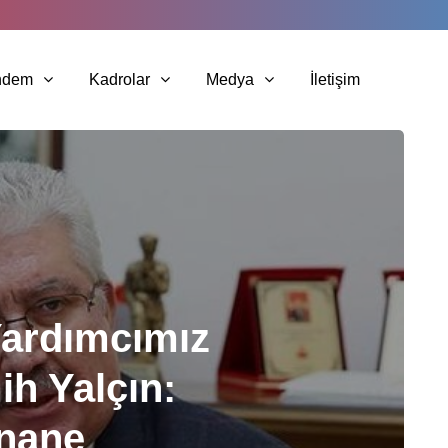
ndem
Kadrolar
Medya
İletişim
ardımcımız
h Yalçın:
anane