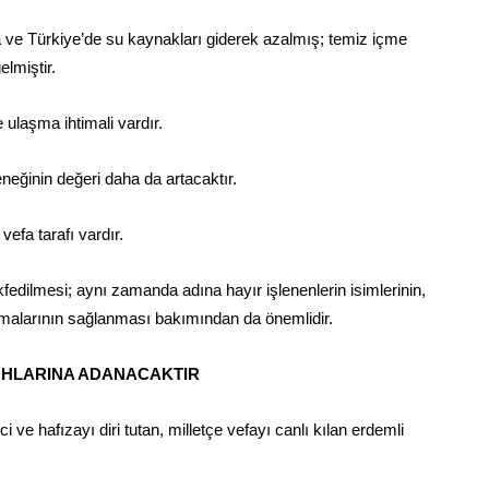
a ve Türkiye’de su kaynakları giderek azalmış; temiz içme
lmiştir.
ulaşma ihtimali vardır.
eğinin değeri daha da artacaktır.
vefa tarafı vardır.
fedilmesi; aynı zamanda adına hayır işlenenlerin isimlerinin,
amalarının sağlanması bakımından da önemlidir.
RUHLARINA ADANACAKTIR
e hafızayı diri tutan, milletçe vefayı canlı kılan erdemli