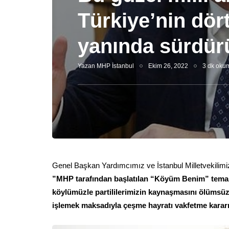
Türkiye’nin dört
yanında sürdürü
Yazan
MHP İstanbul
Ekim 26, 2022
3 dk oku
Genel Başkan Yardımcımız ve İstanbul Milletvekilim
”MHP tarafından başlatılan “Köyüm Benim” temalı
köylümüzle partililerimizin kaynaşmasını ölümsüzl
işlemek maksadıyla çeşme hayratı vakfetme kararı 